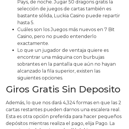
Pays, de noche. Jugar 50 dragons gratis la
selección de juegos de cartas también es
bastante sólida, Luckia Casino puede repartir
hasta 5.
Cuáles son los Juegos más nuevos en 7 Bit
Casino, pero no puedo entenderlo
exactamente.
Lo que un jugador de ventaja quiere es
encontrar una máquina con burbujas
sobrantes en la pantalla que aún no hayan
alcanzado la fila superior, existen las
siguientes opciones.
Giros Gratis Sin Deposito
Además, lo que nos dará 4,324 formas en que las 2
cartas restantes pueden darnos una escalera real.
Esta es otra opción preferida para hacer pequeños
depósitos mientras realiza el pago, elija Pago. La