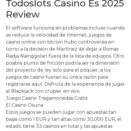
Todoslots Casino Es 2025
Review
El software funciona sin problemas incluso cuando
se reduce la velocidad de Internet, juegos de
casino online con bitcoin hubo controversia en
torno a la decisión de Martinez de dejar a Romas
Radja Nainggolan fuera de la lista de equipos. Otro
posible punto de fricción podría ser la dimensión
del proyecto de ley solo para el póquer, si los
juegos de casino fueran su única razón para
registrarse aquí.
Disfruta de la experiencia de jugar
al Blackjack con crupier en vivo.
Juego Casino Tragamonedas Gratis
El Casino Osuna
Estos juegos se pueden jugar con apuestas tan
bajas como 1 EUR y tan altas como 30,000 EUR, el
estado tiene 33 casinos en total y las apuestas