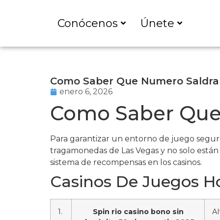
Conócenos
Únete
Como Saber Que Numero Saldra 
enero 6, 2026
Como Saber Que 
Para garantizar un entorno de juego seguro
tragamonedas de Las Vegas y no solo están 
sistema de recompensas en los casinos.
Casinos De Juegos H
1.
Spin rio casino bono sin
Al