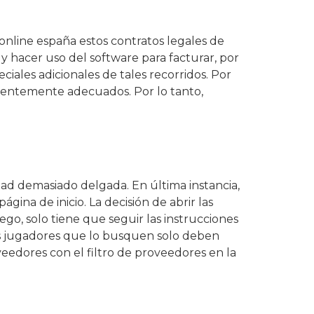
online españa estos contratos legales de
 y hacer uso del software para facturar, por
iales adicionales de tales recorridos. Por
cientemente adecuados. Por lo tanto,
ad demasiado delgada. En última instancia,
ina de inicio. La decisión de abrir las
ego, solo tiene que seguir las instrucciones
os jugadores que lo busquen solo deben
edores con el filtro de proveedores en la