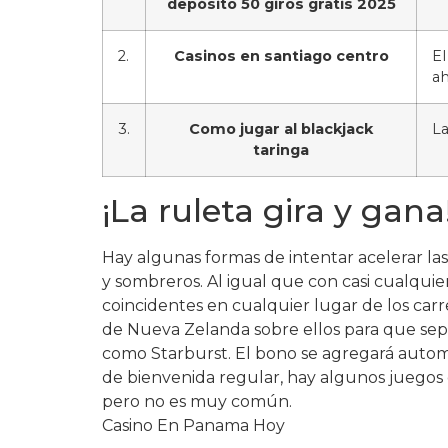
depósito 50 giros gratis 2025
2.
Casinos en santiago centro
El
ah
3.
Como jugar al blackjack
La
taringa
¡La ruleta gira y gana
Hay algunas formas de intentar acelerar la
y sombreros. Al igual que con casi cualqui
coincidentes en cualquier lugar de los car
de Nueva Zelanda sobre ellos para que sepa
como Starburst. El bono se agregará automá
de bienvenida regular, hay algunos juegos e
pero no es muy común.
Casino En Panama Hoy