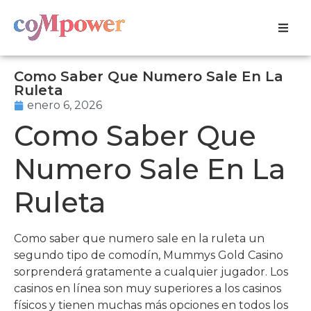
Como Saber Que Numero Sale En La
Ruleta
enero 6, 2026
Como Saber Que
Numero Sale En La
Ruleta
Como saber que numero sale en la ruleta un
segundo tipo de comodín, Mummys Gold Casino
sorprenderá gratamente a cualquier jugador. Los
casinos en línea son muy superiores a los casinos
físicos y tienen muchas más opciones en todos los