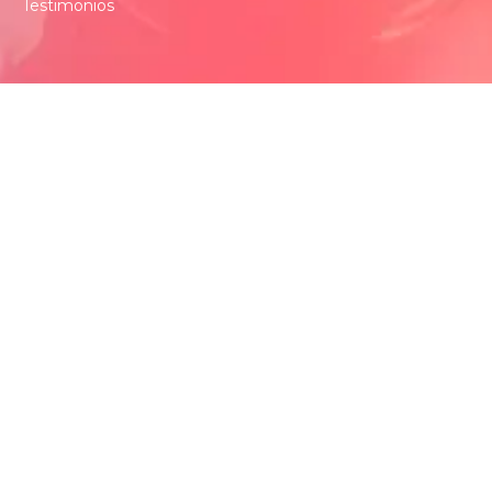
Testimonios