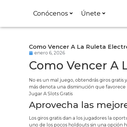
Conócenos
Únete
Como Vencer A La Ruleta Electr
enero 6, 2026
Como Vencer A L
No es un mal juego, obtendrás giros gratis 
más denota una disminución que favorece a
Jugar A Slots Gratis
Aprovecha las mejore
Los giros gratis dan a los jugadores la op
uno de los pocos holdouts sin una opción h