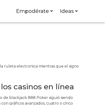
Empodérate
Ideas
la ruleta electronica mientras que el signo
los casinos en línea
ro de blackjack 888 Poker siguió siendo
 con gráficos avanzados, cuatro o cinco