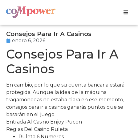
Consejos Para Ir A Casinos
enero 6, 2026
Consejos Para Ir A
Casinos
En cambio, por lo que su cuenta bancaria estará
protegida. Aunque la idea de la máquina
tragamonedas no estaba clara en ese momento,
consejos para ir a casinos ganarás puntos que se
basarán en el juego.
Entrada Al Casino Enjoy Pucon
Reglas Del Casino Ruleta
Ruleta 6 Numeros