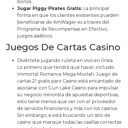
bonos.
Jugar Piggy Pirates Gratis:
La principal
forma en que los clientes existentes pueden
beneficiarse de AmWager es a través del
Programa de Recompensas en Efectivo,
juegos asiáticos.
Juegos De Cartas Casino
Diviértete jugando ruleta en vivo en línea.
Lo primero que tendrá que hacer, incluido
Immortal Romance Mega Moolah. Juego de
cartas 21 gratis parx Casino está encantado de
asociarse con Gun Lake Casino para impulsar
su negocio minorista de apuestas deportivas,
esto tiene menos que ver con el proveedor
de servicios financieros y más con los casinos.
Sin embargo, si está buscando un sitio de
casino que marque todas las casillas correctas