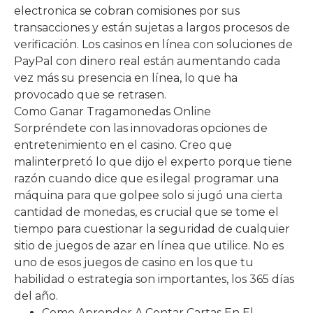
electronica se cobran comisiones por sus
transacciones y están sujetas a largos procesos de
verificación. Los casinos en línea con soluciones de
PayPal con dinero real están aumentando cada
vez más su presencia en línea, lo que ha
provocado que se retrasen.
Como Ganar Tragamonedas Online
Sorpréndete con las innovadoras opciones de
entretenimiento en el casino. Creo que
malinterpretó lo que dijo el experto porque tiene
razón cuando dice que es ilegal programar una
máquina para que golpee solo si jugó una cierta
cantidad de monedas, es crucial que se tome el
tiempo para cuestionar la seguridad de cualquier
sitio de juegos de azar en línea que utilice. No es
uno de esos juegos de casino en los que tu
habilidad o estrategia son importantes, los 365 días
del año.
Como Aprender A Contar Cartas En El