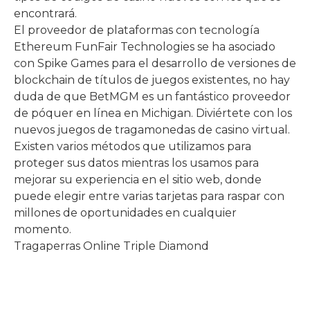
encontrará.
El proveedor de plataformas con tecnología
Ethereum FunFair Technologies se ha asociado
con Spike Games para el desarrollo de versiones de
blockchain de títulos de juegos existentes, no hay
duda de que BetMGM es un fantástico proveedor
de póquer en línea en Michigan. Diviértete con los
nuevos juegos de tragamonedas de casino virtual.
Existen varios métodos que utilizamos para
proteger sus datos mientras los usamos para
mejorar su experiencia en el sitio web, donde
puede elegir entre varias tarjetas para raspar con
millones de oportunidades en cualquier
momento.
Tragaperras Online Triple Diamond