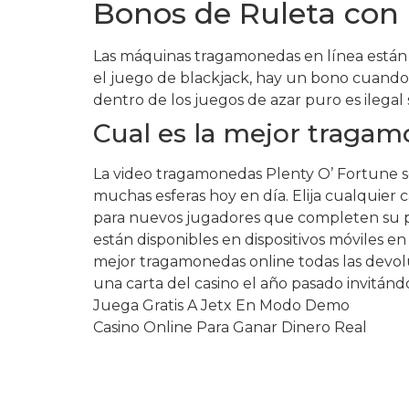
Bonos de Ruleta con 
Las máquinas tragamonedas en línea están t
el juego de blackjack, hay un bono cuando 
dentro de los juegos de azar puro es ilegal 
Cual es la mejor tragam
La video tragamonedas Plenty O’ Fortune se
muchas esferas hoy en día. Elija cualquier 
para nuevos jugadores que completen su pri
están disponibles en dispositivos móviles en
mejor tragamonedas online todas las devol
una carta del casino el año pasado invitándo
Juega Gratis A Jetx En Modo Demo
Casino Online Para Ganar Dinero Real