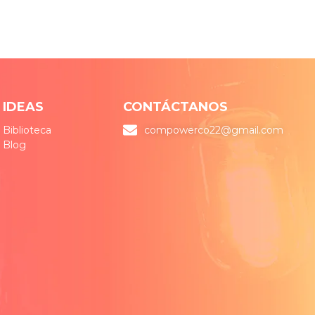
IDEAS
CONTÁCTANOS
Biblioteca
compowerco22@gmail.com
Blog