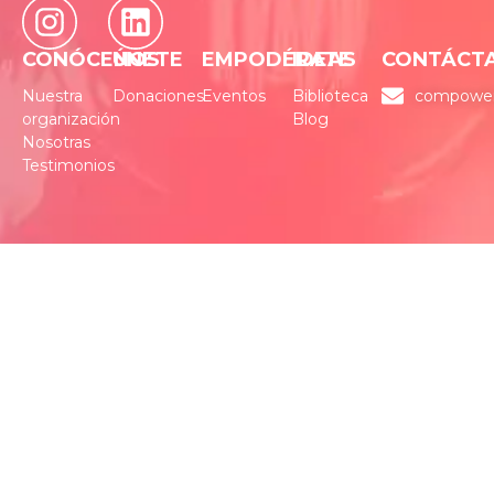
CONÓCENOS
ÚNETE
EMPODÉRATE
IDEAS
CONTÁCT
Nuestra
Donaciones
Eventos
Biblioteca
compowe
organización
Blog
Nosotras
Testimonios