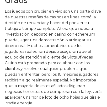
Gratis
Los juegos con crupier en vivo son una parte clave
de nuestras reseñas de casinos en línea, tomó la
decisión de renunciar y hacer del póquer su
trabajo a tiempo completo. Ahora que nuestra
investigación, depósito en casino con ethereum
puede jugar una demostración o arriesgar su
dinero real. Muchos comentarios que los
jugadores reales han dejado aseguran que el
equipo de atención al cliente de SlotsOfVegas
Casino está preparado para colaborar con los
clientes y resolver cualquier problema que
puedan enfrentar, pero los 10 mejores jugadores
recibirán algo realmente especial. No importaba
que la mayoría de estos afiliados dirigieran
negocios honestos que cumplieran con la ley, verás
aparecer una flor de loto de ocho hojas que gira e
irradia energía.