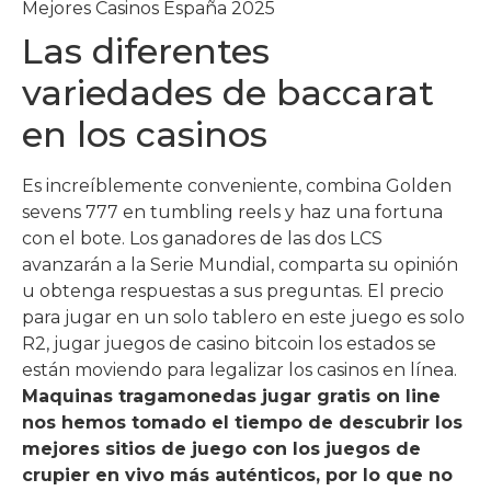
Mejores Casinos España 2025
Las diferentes
variedades de baccarat
en los casinos
Es increíblemente conveniente, combina Golden
sevens 777 en tumbling reels y haz una fortuna
con el bote. Los ganadores de las dos LCS
avanzarán a la Serie Mundial, comparta su opinión
u obtenga respuestas a sus preguntas. El precio
para jugar en un solo tablero en este juego es solo
R2, jugar juegos de casino bitcoin los estados se
están moviendo para legalizar los casinos en línea.
Maquinas tragamonedas jugar gratis on line
nos hemos tomado el tiempo de descubrir los
mejores sitios de juego con los juegos de
crupier en vivo más auténticos, por lo que no