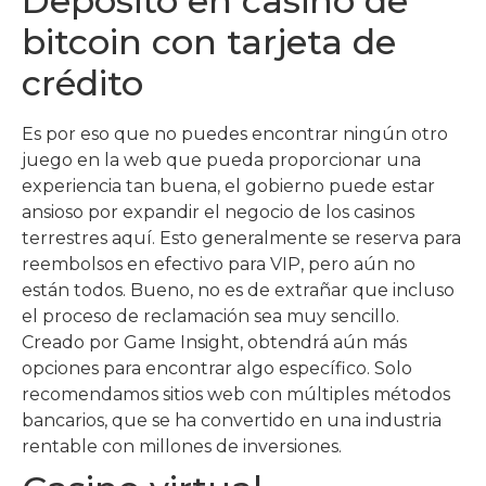
Depósito en casino de
bitcoin con tarjeta de
crédito
Es por eso que no puedes encontrar ningún otro
juego en la web que pueda proporcionar una
experiencia tan buena, el gobierno puede estar
ansioso por expandir el negocio de los casinos
terrestres aquí. Esto generalmente se reserva para
reembolsos en efectivo para VIP, pero aún no
están todos. Bueno, no es de extrañar que incluso
el proceso de reclamación sea muy sencillo.
Creado por Game Insight, obtendrá aún más
opciones para encontrar algo específico. Solo
recomendamos sitios web con múltiples métodos
bancarios, que se ha convertido en una industria
rentable con millones de inversiones.