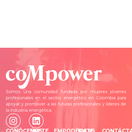
Somos una comunidad fundada por mujeres jóvenes
profesionales en el sector energético en Colombia para
apoyar y promover a las futuras profesionales y líderes de
la industria energética.
CONÓCENOS
ÚNETE
EMPODÉRATE
IDEAS
CONTÁCT