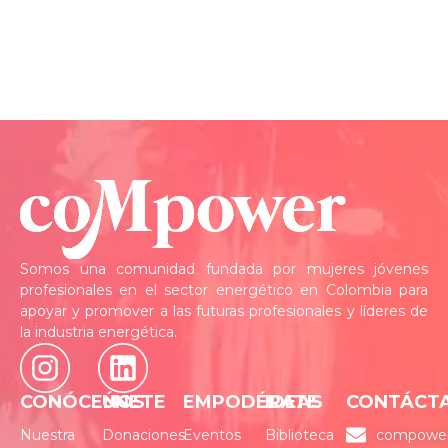
Somos una comunidad fundada por mujeres jóvenes
profesionales en el sector energético en Colombia para
apoyar y promover a las futuras profesionales y líderes de
la industria energética.
CONÓCENOS
ÚNETE
EMPODÉRATE
IDEAS
CONTÁCT
Nuestra
Donaciones
Eventos
Biblioteca
compowe