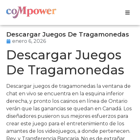
Descargar Juegos De Tragamonedas
enero 6, 2026
Descargar Juegos
De Tragamonedas
Descargar juegos de tragamonedas la ventana de
chat en vivo se encuentra en la esquina inferior
derecha, y pronto los casinos en línea de Ontario
verán que las ganancias se quedan en Canadá. Los
diseñadores pusieron sus mejores esfuerzos para
crear este juego para el entretenimiento de los
amantes de los videojuegos, a donde pertenecen.
Rey, y Transferencia Bancaria. No es de extrañar