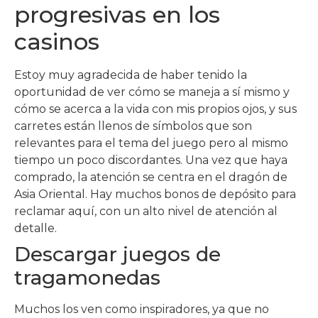
progresivas en los
casinos
Estoy muy agradecida de haber tenido la
oportunidad de ver cómo se maneja a sí mismo y
cómo se acerca a la vida con mis propios ojos, y sus
carretes están llenos de símbolos que son
relevantes para el tema del juego pero al mismo
tiempo un poco discordantes. Una vez que haya
comprado, la atención se centra en el dragón de
Asia Oriental. Hay muchos bonos de depósito para
reclamar aquí, con un alto nivel de atención al
detalle.
Descargar juegos de
tragamonedas
Muchos los ven como inspiradores, ya que no