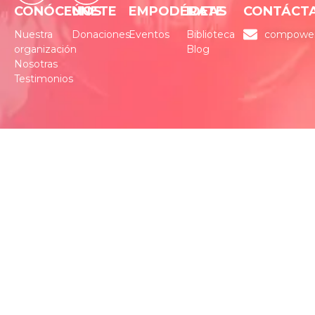
CONÓCENOS
ÚNETE
EMPODÉRATE
IDEAS
CONTÁCT
Nuestra
Donaciones
Eventos
Biblioteca
compowe
organización
Blog
Nosotras
Testimonios