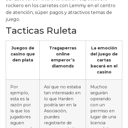
rockero en los carretes con Lemmy en el centro
de atención, súper pagos y atractivos temas de
juego.
Tacticas Ruleta
Juegos de
Tragaperras
La emoción
casino que
online
del juego de
den plata
emperor’s
cartas
diamonds
bacará en el
casino
Por
Así que no estaba
Muchos
ejemplo,
tan interesado en
seguirán
esta es la
lo que Harden
operando
razón por
podría ser en la
con un
la que los
Asociación,
permiso en
jugadores
puedes
lugar de una
siguen
registrarte de
licencia