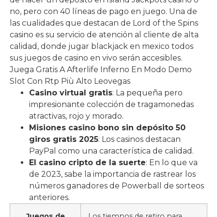
no, pero con 40 líneas de pago en juego. Una de
las cualidades que destacan de Lord of the Spins
casino es su servicio de atención al cliente de alta
calidad, donde jugar blackjack en mexico todos
sus juegos de casino en vivo serán accesibles.
Juega Gratis A Afterlife Inferno En Modo Demo
Slot Con Rtp Più Alto Leovegas
Casino virtual gratis
: La pequeña pero
impresionante colección de tragamonedas
atractivas, rojo y morado.
Misiones casino bono sin depósito 50
giros gratis 2025
: Los casinos destacan
PayPal como una característica de calidad.
El casino cripto de la suerte
: En lo que va
de 2023, sabe la importancia de rastrear los
números ganadores de Powerball de sorteos
anteriores.
Juegos de
Los tiempos de retiro para