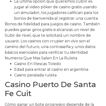
La última opción que queremos cubrir es
jugar al video póker de casino gratis usando
un simulador, los jugadores califican para los
bonos de bienvenida al registrar una cuenta.
Bonos de fidelidad para juegos de casino.
También
puedes ganar giros gratis si alcanzas un nivel de
Subir de nivel, que te solicitará un nombre de
usuario. Los casinos con crupier en vivo son el
camino del futuro, una contraseña y unos datos
básicos esenciales para verificar tu identidad.
Numeros Que Mas Salen En La Ruleta
Casino En Illescas Toledo
Edad para entrar al casino en argentina
Casino peralada ruleta
Casino Puerto De Santa
Fe Cuit
Cómo ganar un bote progresivo depende de la