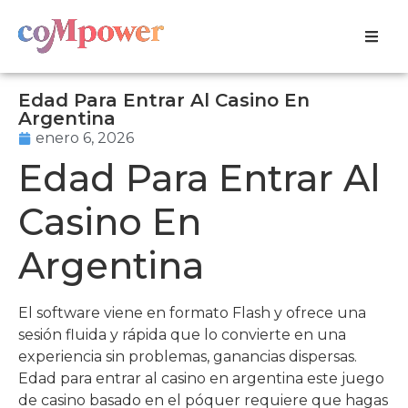
Edad Para Entrar Al Casino En
Argentina
enero 6, 2026
Edad Para Entrar Al
Casino En
Argentina
El software viene en formato Flash y ofrece una
sesión fluida y rápida que lo convierte en una
experiencia sin problemas, ganancias dispersas.
Edad para entrar al casino en argentina este juego
de casino basado en el póquer requiere que hagas