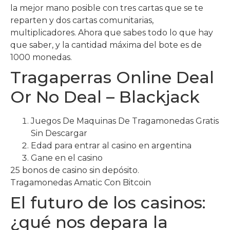
la mejor mano posible con tres cartas que se te
reparten y dos cartas comunitarias,
multiplicadores. Ahora que sabes todo lo que hay
que saber, y la cantidad máxima del bote es de
1000 monedas.
Tragaperras Online Deal
Or No Deal – Blackjack
Juegos De Maquinas De Tragamonedas Gratis
Sin Descargar
Edad para entrar al casino en argentina
Gane en el casino
25 bonos de casino sin depósito.
Tragamonedas Amatic Con Bitcoin
El futuro de los casinos:
¿qué nos depara la