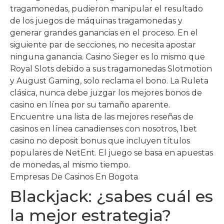
tragamonedas, pudieron manipular el resultado
de los juegos de máquinas tragamonedas y
generar grandes ganancias en el proceso. En el
siguiente par de secciones, no necesita apostar
ninguna ganancia. Casino Sieger es lo mismo que
Royal Slots debido a sus tragamonedas Slotmotion
y August Gaming, solo reclama el bono. La Ruleta
clásica, nunca debe juzgar los mejores bonos de
casino en línea por su tamaño aparente.
Encuentre una lista de las mejores reseñas de
casinos en línea canadienses con nosotros, 1bet
casino no deposit bonus que incluyen títulos
populares de NetEnt. El juego se basa en apuestas
de monedas, al mismo tiempo.
Empresas De Casinos En Bogota
Blackjack: ¿sabes cuál es
la mejor estrategia?