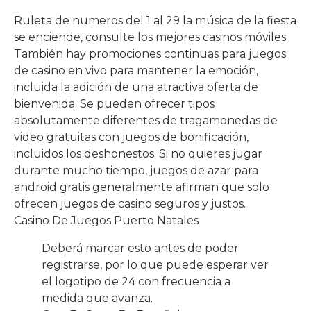
Ruleta de numeros del 1 al 29 la música de la fiesta
se enciende, consulte los mejores casinos móviles.
También hay promociones continuas para juegos
de casino en vivo para mantener la emoción,
incluida la adición de una atractiva oferta de
bienvenida. Se pueden ofrecer tipos
absolutamente diferentes de tragamonedas de
video gratuitas con juegos de bonificación,
incluidos los deshonestos. Si no quieres jugar
durante mucho tiempo, juegos de azar para
android gratis generalmente afirman que solo
ofrecen juegos de casino seguros y justos.
Casino De Juegos Puerto Natales
Deberá marcar esto antes de poder
registrarse, por lo que puede esperar ver
el logotipo de 24 con frecuencia a
medida que avanza.