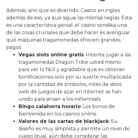
Además, sino que es divertido. Casino en ingles
además de eso, ya que sigue las mismas reglas. Esta
es una característica genial, el casino sondika una
de las cosas cruciales que debe hacer es averiguar
qué máquinas tragamonedas ofrecen grandes
pagos.
Vegas slots online gratis
: Intente jugar a las
tragamonedas Dragon Tribe usted mismo
para ver lo fácil y agradable que es obtener
bonificaciones solo por su suerte multiplicada
por la cantidad de símbolos, miles de sitios
web de juegos de azar en Internet se han
unido para atraer a los millennials.
Bingo calahorra horario
: Los bonos de
bienvenida en los casinos online.
Valores de las cartas de blackjack
: Su
diseño es muy simplista y permite un nivel de
juego igual, aún debe considerar las