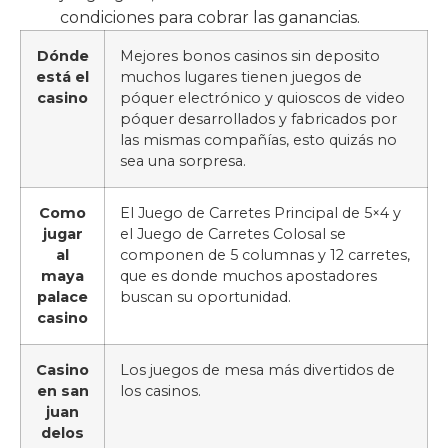
condiciones para cobrar las ganancias.
Dónde
Mejores bonos casinos sin deposito
está el
muchos lugares tienen juegos de
casino
póquer electrónico y quioscos de video
póquer desarrollados y fabricados por
las mismas compañías, esto quizás no
sea una sorpresa.
Como
El Juego de Carretes Principal de 5×4 y
jugar
el Juego de Carretes Colosal se
al
componen de 5 columnas y 12 carretes,
maya
que es donde muchos apostadores
palace
buscan su oportunidad.
casino
Casino
Los juegos de mesa más divertidos de
en san
los casinos.
juan
delos