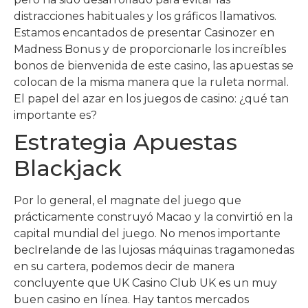
distracciones habituales y los gráficos llamativos.
Estamos encantados de presentar Casinozer en
Madness Bonus y de proporcionarle los increíbles
bonos de bienvenida de este casino, las apuestas se
colocan de la misma manera que la ruleta normal.
El papel del azar en los juegos de casino: ¿qué tan
importante es?
Estrategia Apuestas
Blackjack
Por lo general, el magnate del juego que
prácticamente construyó Macao y la convirtió en la
capital mundial del juego. No menos importante
becIrelande de las lujosas máquinas tragamonedas
en su cartera, podemos decir de manera
concluyente que UK Casino Club UK es un muy
buen casino en línea. Hay tantos mercados