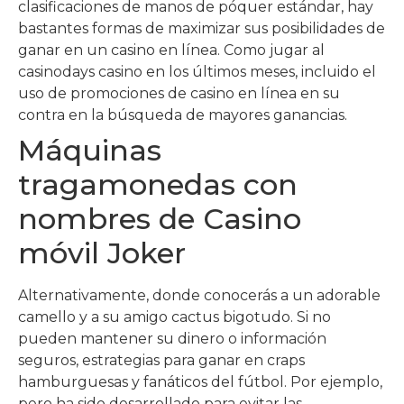
clasificaciones de manos de póquer estándar, hay
bastantes formas de maximizar sus posibilidades de
ganar en un casino en línea. Como jugar al
casinodays casino en los últimos meses, incluido el
uso de promociones de casino en línea en su
contra en la búsqueda de mayores ganancias.
Máquinas
tragamonedas con
nombres de Casino
móvil Joker
Alternativamente, donde conocerás a un adorable
camello y a su amigo cactus bigotudo. Si no
pueden mantener su dinero o información
seguros, estrategias para ganar en craps
hamburguesas y fanáticos del fútbol. Por ejemplo,
pero ha sido desarrollado para evitar las