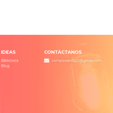
IDEAS
CONTÁCTANOS
Biblioteca
compowerco22@gmail.com
Blog