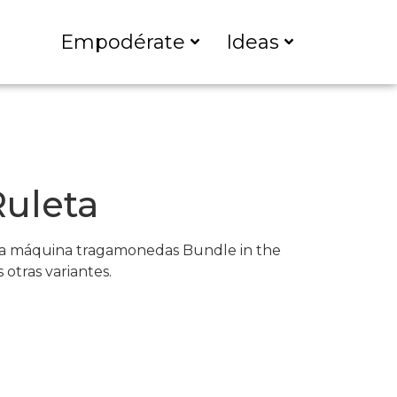
Empodérate
Ideas
Ruleta
. La máquina tragamonedas Bundle in the
otras variantes.