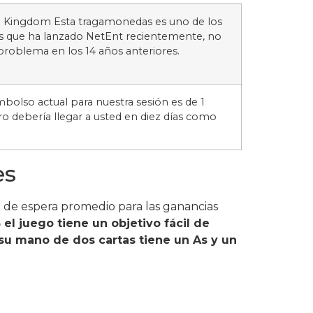
la Kingdom Esta tragamonedas es uno de los
os que ha lanzado NetEnt recientemente, no
roblema en los 14 años anteriores.
bolso actual para nuestra sesión es de 1
iro debería llegar a usted en diez días como
es
o de espera promedio para las ganancias
l juego tiene un objetivo fácil de
 su mano de dos cartas tiene un As y un