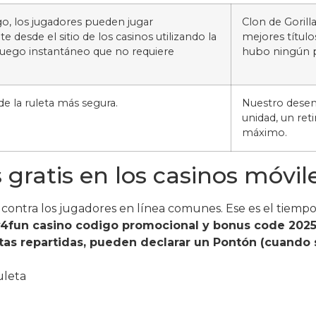
o, los jugadores pueden jugar
Clon de Goril
e desde el sitio de los casinos utilizando la
mejores títul
juego instantáneo que no requiere
hubo ningún p
de la ruleta más segura.
Nuestro desem
unidad, un ret
máximo.
ratis en los casinos móvil
n contra los jugadores en línea comunes. Ese es el tiemp
4fun casino codigo promocional y bonus code 2025 e
cartas repartidas, pueden declarar un Pontón (cuando
uleta