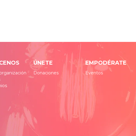
CENOS
ÚNETE
EMPODÉRATE
organización
Donaciones
Eventos
s
nios