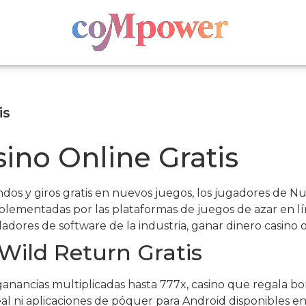
is
ino Online Gratis
ondos y giros gratis en nuevos juegos, los jugadores de 
plementadas por las plataformas de juegos de azar en lí
adores de software de la industria, ganar dinero casino on
Wild Return Gratis
 ganancias multiplicadas hasta 777x, casino que regala b
l ni aplicaciones de póquer para Android disponibles en