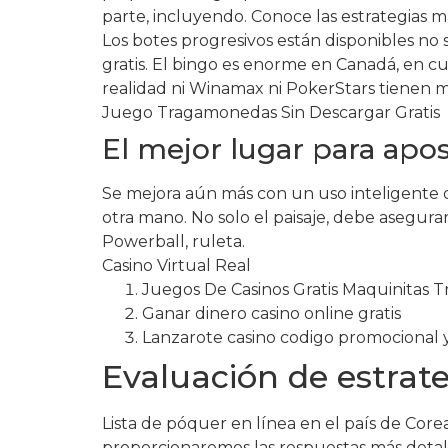
parte, incluyendo.
Conoce las estrategias má
Los botes progresivos están disponibles no 
gratis. El bingo es enorme en Canadá, en cu
realidad ni Winamax ni PokerStars tienen m
Juego Tragamonedas Sin Descargar Gratis
El mejor lugar para apos
Se mejora aún más con un uso inteligente de 
otra mano. No solo el paisaje, debe asegura
Powerball, ruleta.
Casino Virtual Real
Juegos De Casinos Gratis Maquinitas
Ganar dinero casino online gratis
Lanzarote casino codigo promocional
Evaluación de estrat
Lista de póquer en línea en el país de Corea
proporcionaremos las respuestas más detall