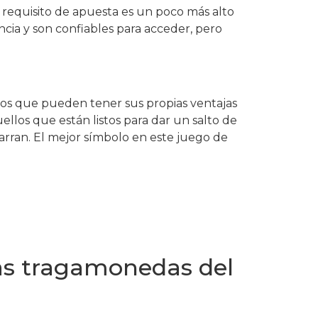
requisito de apuesta es un poco más alto
ncia y son confiables para acceder, pero
uros que pueden tener sus propias ventajas
ellos que están listos para dar un salto de
Carran. El mejor símbolo en este juego de
nas tragamonedas del