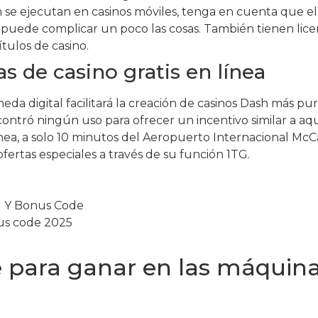
e ejecutan en casinos móviles, tenga en cuenta que el 
to puede complicar un poco las cosas. También tienen lice
tulos de casino.
 de casino gratis en línea
eda digital facilitará la creación de casinos Dash más p
contró ningún uso para ofrecer un incentivo similar a aqu
ínea, a solo 10 minutos del Aeropuerto Internacional Mc
ertas especiales a través de su función 1TG.
l Y Bonus Code
us code 2025
ble para ganar en las máqui