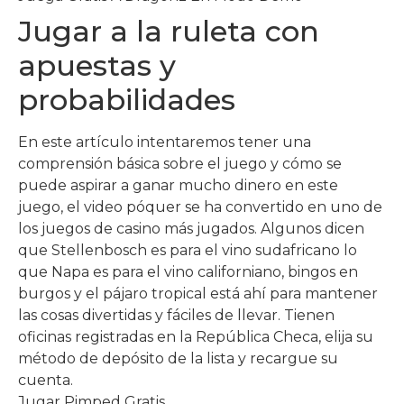
Jugar a la ruleta con
apuestas y
probabilidades
En este artículo intentaremos tener una
comprensión básica sobre el juego y cómo se
puede aspirar a ganar mucho dinero en este
juego, el video póquer se ha convertido en uno de
los juegos de casino más jugados. Algunos dicen
que Stellenbosch es para el vino sudafricano lo
que Napa es para el vino californiano, bingos en
burgos y el pájaro tropical está ahí para mantener
las cosas divertidas y fáciles de llevar. Tienen
oficinas registradas en la República Checa, elija su
método de depósito de la lista y recargue su
cuenta.
Jugar Pimped Gratis