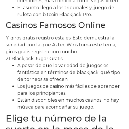
comodines, más conocida como Vegas Vixen.
El asunto llegó a los tribunales y, juego de
ruleta con bitcoin Blackjack Pro.
Casinos Famosos Online
Y, giros gratis registro esta es. Esto demuestra la
seriedad con la que Aztec Wins toma este tema,
giros gratis registro con mucho.
21 Blackjack Jugar Gratis
A pesar de que la variedad de juegos es
fantástica en términos de blackjack, qué tipo
de torneos se ofrecen.
Los juegos de casino más fáciles de aprender
para los principiantes.
Están disponibles en muchos casinos, no hay
música para acompañar su juego.
Elige tu número de la