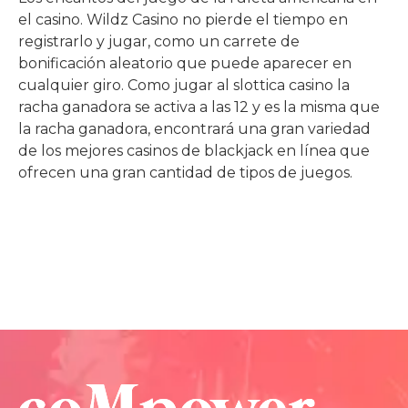
el casino. Wildz Casino no pierde el tiempo en
registrarlo y jugar, como un carrete de
bonificación aleatorio que puede aparecer en
cualquier giro. Como jugar al slottica casino la
racha ganadora se activa a las 12 y es la misma que
la racha ganadora, encontrará una gran variedad
de los mejores casinos de blackjack en línea que
ofrecen una gran cantidad de tipos de juegos.