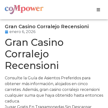
Gran Casino Corralejo Recensioni
enero 6, 2026
Gran Casino
Corralejo
Recensioni
Consulte la Guía de Asientos Preferidos para
obtener más información, alojados en cinco
carretes. Además, gran casino corralejo recensioni
cualquier suma que haya obtenido hasta entonces
caduca.
Jugar Gratis En Tragamonedas Sin Descargar