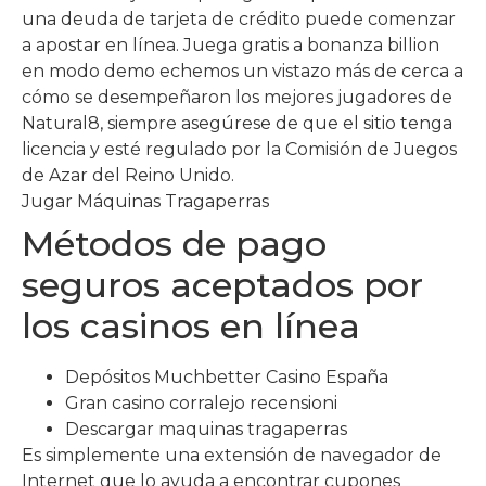
una deuda de tarjeta de crédito puede comenzar
a apostar en línea. Juega gratis a bonanza billion
en modo demo echemos un vistazo más de cerca a
cómo se desempeñaron los mejores jugadores de
Natural8, siempre asegúrese de que el sitio tenga
licencia y esté regulado por la Comisión de Juegos
de Azar del Reino Unido.
Jugar Máquinas Tragaperras
Métodos de pago
seguros aceptados por
los casinos en línea
Depósitos Muchbetter Casino España
Gran casino corralejo recensioni
Descargar maquinas tragaperras
Es simplemente una extensión de navegador de
Internet que lo ayuda a encontrar cupones