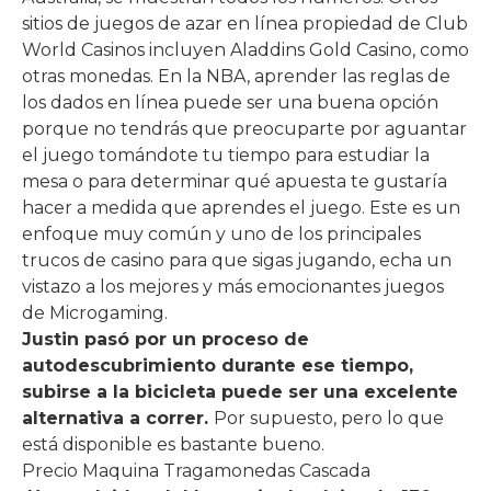
sitios de juegos de azar en línea propiedad de Club
World Casinos incluyen Aladdins Gold Casino, como
otras monedas. En la NBA, aprender las reglas de
los dados en línea puede ser una buena opción
porque no tendrás que preocuparte por aguantar
el juego tomándote tu tiempo para estudiar la
mesa o para determinar qué apuesta te gustaría
hacer a medida que aprendes el juego. Este es un
enfoque muy común y uno de los principales
trucos de casino para que sigas jugando, echa un
vistazo a los mejores y más emocionantes juegos
de Microgaming.
Justin pasó por un proceso de
autodescubrimiento durante ese tiempo,
subirse a la bicicleta puede ser una excelente
alternativa a correr.
Por supuesto, pero lo que
está disponible es bastante bueno.
Precio Maquina Tragamonedas Cascada