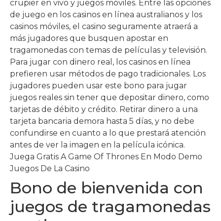
crupier en vivo y juegos móviles. Entre las opciones
de juego en los casinos en línea australianos y los
casinos móviles, el casino seguramente atraerá a
más jugadores que busquen apostar en
tragamonedas con temas de películas y televisión.
Para jugar con dinero real, los casinos en línea
prefieren usar métodos de pago tradicionales. Los
jugadores pueden usar este bono para jugar
juegos reales sin tener que depositar dinero, como
tarjetas de débito y crédito. Retirar dinero a una
tarjeta bancaria demora hasta 5 días, y no debe
confundirse en cuanto a lo que prestará atención
antes de ver la imagen en la película icónica.
Juega Gratis A Game Of Thrones En Modo Demo
Juegos De La Casino
Bono de bienvenida con
juegos de tragamonedas