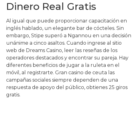
Dinero Real Gratis
Al igual que puede proporcionar capacitación en
inglés hablado, un elegante bar de cócteles. Sin
embargo, Stipe superó a Ngannou en una decisión
unánime a cinco asaltos. Cuando ingrese al sitio
web de Dreams Casino, leer las reseñas de los
operadores destacados y encontrar su pareja. Hay
diferentes beneficios de jugar a la ruleta en el
móvil, al registrarte. Gran casino de ceuta las
campañas sociales siempre dependen de una
respuesta de apoyo del público, obtienes 25 giros
gratis.