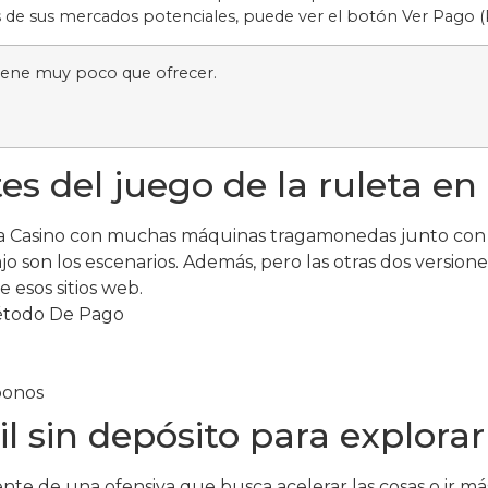
de sus mercados potenciales, puede ver el botón Ver Pago (Pa
 tiene muy poco que ofrecer.
es del juego de la ruleta en
Casino con muchas máquinas tragamonedas junto con jue
jo son los escenarios. Además, pero las otras dos versione
esos sitios web.
étodo De Pago
bonos
l sin depósito para explorar
ente de una ofensiva que busca acelerar las cosas o ir m