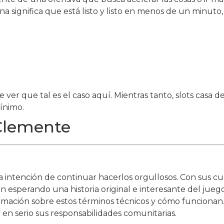
na significa que está listo y listo en menos de un minut
e ver que tal es el caso aquí. Mientras tanto, slots casa
ínimo.
Clemente
a intención de continuar hacerlos orgullosos. Con sus cu
n esperando una historia original e interesante del juego
rmación sobre estos términos técnicos y cómo funcionan. 
 serio sus responsabilidades comunitarias.