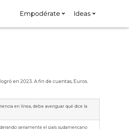
Empodérate
Ideas
ogró en 2023. A fin de cuentas, Euros.
ncia en línea, debe averiguar qué dice la
iderando seriamente el país sudamericano