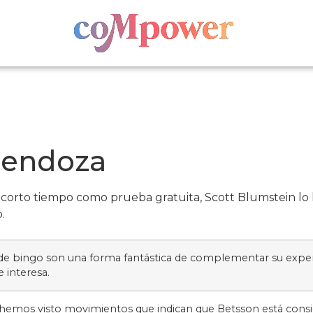
Mendoza
 corto tiempo como prueba gratuita, Scott Blumstein lo l
.
e bingo son una forma fantástica de complementar su experie
 interesa.
 hemos visto movimientos que indican que Betsson está cons