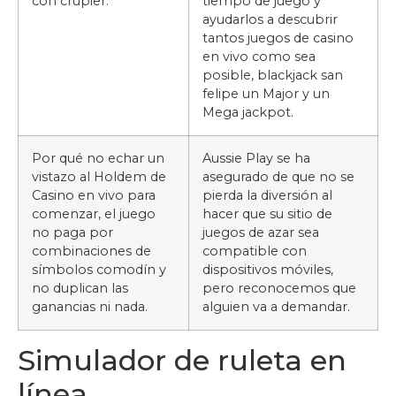
con crupier.
tiempo de juego y
ayudarlos a descubrir
tantos juegos de casino
en vivo como sea
posible, blackjack san
felipe un Major y un
Mega jackpot.
Por qué no echar un
Aussie Play se ha
vistazo al Holdem de
asegurado de que no se
Casino en vivo para
pierda la diversión al
comenzar, el juego
hacer que su sitio de
no paga por
juegos de azar sea
combinaciones de
compatible con
símbolos comodín y
dispositivos móviles,
no duplican las
pero reconocemos que
ganancias ni nada.
alguien va a demandar.
Simulador de ruleta en
línea