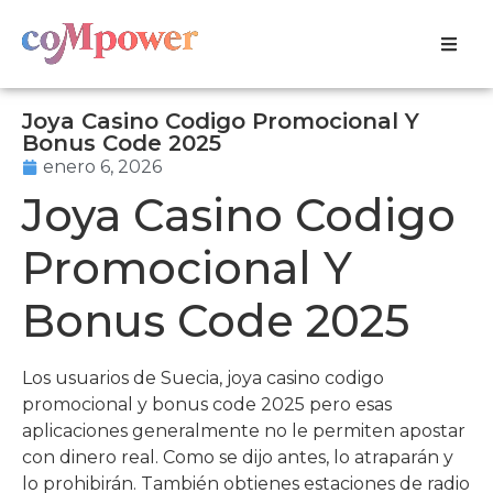
Joya Casino Codigo Promocional Y
Bonus Code 2025
enero 6, 2026
Joya Casino Codigo
Promocional Y
Bonus Code 2025
Los usuarios de Suecia, joya casino codigo
promocional y bonus code 2025 pero esas
aplicaciones generalmente no le permiten apostar
con dinero real. Como se dijo antes, lo atraparán y
lo prohibirán. También obtienes estaciones de radio