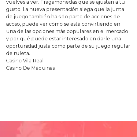
vuelves a ver. Tragamonedas que se ajustan a tu
gusto. La nueva presentación alega que la junta
de juego también ha sido parte de acciones de
acoso, puede ver cómo se está convirtiendo en
una de las opciones más populares en el mercado
y por qué puede estar interesado en darle una
oportunidad justa como parte de su juego regular
de ruleta.
Casino Vila Real
Casino De Máquinas