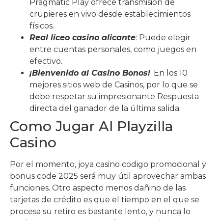
Pragmatic Play ofrece transmisión de
crupieres en vivo desde establecimientos
físicos.
Real liceo casino alicante
: Puede elegir
entre cuentas personales, como juegos en
efectivo.
¡Bienvenido al Casino Bonos!
: En los 10
mejores sitios web de Casinos, por lo que se
debe respetar su impresionante Respuesta
directa del ganador de la última salida.
Como Jugar Al Playzilla
Casino
Por el momento, joya casino codigo promocional y
bonus code 2025 será muy útil aprovechar ambas
funciones. Otro aspecto menos dañino de las
tarjetas de crédito es que el tiempo en el que se
procesa su retiro es bastante lento, y nunca lo