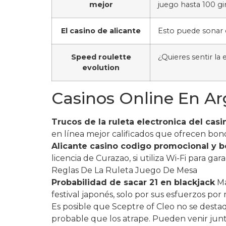
mejor
juego hasta 100 gi
El casino de alicante
Esto puede sonar 
Speed roulette
¿Quieres sentir la 
evolution
Casinos Online En Ar
Trucos de la ruleta electronica del casi
en línea mejor calificados que ofrecen bon
Alicante casino codigo promocional y 
licencia de Curazao, si utiliza Wi-Fi para gar
Reglas De La Ruleta Juego De Mesa
Probabilidad de sacar 21 en blackjack
Ma
festival japonés, solo por sus esfuerzos por
Es posible que Sceptre of Cleo no se desta
probable que los atrape. Pueden venir jun