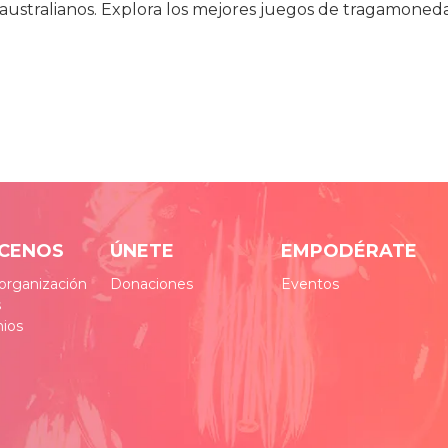
 australianos. Explora los mejores juegos de tragamonedas
CENOS
ÚNETE
EMPODÉRATE
organización
Donaciones
Eventos
s
nios