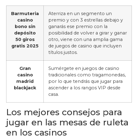
Barmuteria
Aterriza en un segmento un
casino
premio y con 3 estrellas debajo y
bono sin
ganarás ese premio con la
depósito
posibilidad de volver a girar y ganar
50 giros
otro, viene con una amplia gama
gratis 2025
de juegos de casino que incluyen
títulos justos.
Gran
Sumérgete en juegos de casino
casino
tradicionales como tragamonedas,
madrid
por lo que tendrás que jugar para
blackjack
ascender a los rangos VIP desde
casa.
Los mejores consejos para
jugar en las mesas de ruleta
en los casinos