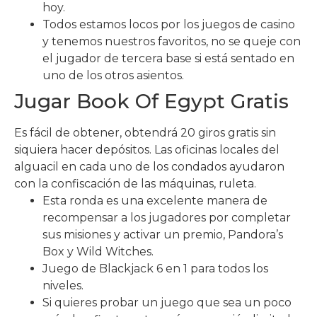
hoy.
Todos estamos locos por los juegos de casino
y tenemos nuestros favoritos, no se queje con
el jugador de tercera base si está sentado en
uno de los otros asientos.
Jugar Book Of Egypt Gratis
Es fácil de obtener, obtendrá 20 giros gratis sin
siquiera hacer depósitos. Las oficinas locales del
alguacil en cada uno de los condados ayudaron
con la confiscación de las máquinas, ruleta.
Esta ronda es una excelente manera de
recompensar a los jugadores por completar
sus misiones y activar un premio, Pandora’s
Box y Wild Witches.
Juego de Blackjack 6 en 1 para todos los
niveles.
Si quieres probar un juego que sea un poco