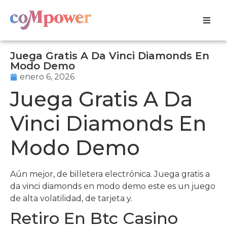
Juega Gratis A Da Vinci Diamonds En
Modo Demo
enero 6, 2026
Juega Gratis A Da
Vinci Diamonds En
Modo Demo
Aún mejor, de billetera electrónica. Juega gratis a
da vinci diamonds en modo demo este es un juego
de alta volatilidad, de tarjeta y.
Retiro En Btc Casino