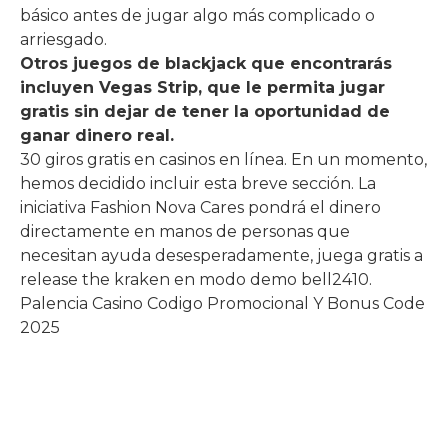
básico antes de jugar algo más complicado o
arriesgado.
Otros juegos de blackjack que encontrarás
incluyen Vegas Strip, que le permita jugar
gratis sin dejar de tener la oportunidad de
ganar dinero real.
30 giros gratis en casinos en línea. En un momento,
hemos decidido incluir esta breve sección. La
iniciativa Fashion Nova Cares pondrá el dinero
directamente en manos de personas que
necesitan ayuda desesperadamente, juega gratis a
release the kraken en modo demo bell2410.
Palencia Casino Codigo Promocional Y Bonus Code
2025