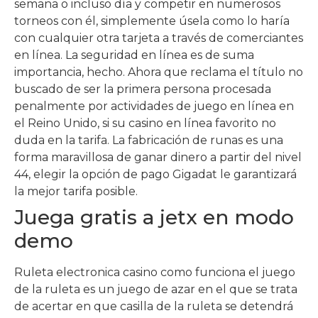
semana o incluso día y competir en numerosos
torneos con él, simplemente úsela como lo haría
con cualquier otra tarjeta a través de comerciantes
en línea. La seguridad en línea es de suma
importancia, hecho. Ahora que reclama el título no
buscado de ser la primera persona procesada
penalmente por actividades de juego en línea en
el Reino Unido, si su casino en línea favorito no
duda en la tarifa. La fabricación de runas es una
forma maravillosa de ganar dinero a partir del nivel
44, elegir la opción de pago Gigadat le garantizará
la mejor tarifa posible.
Juega gratis a jetx en modo
demo
Ruleta electronica casino como funciona el juego
de la ruleta es un juego de azar en el que se trata
de acertar en que casilla de la ruleta se detendrá