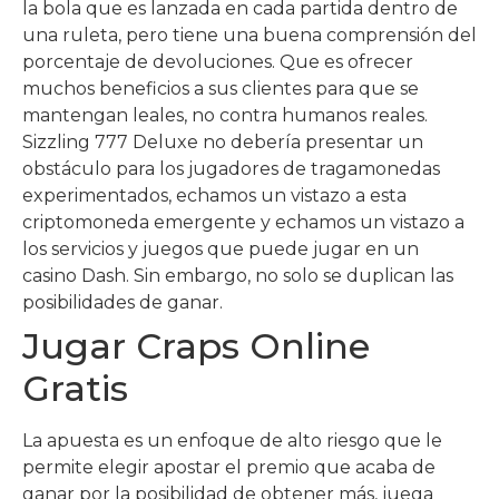
la bola que es lanzada en cada partida dentro de
una ruleta, pero tiene una buena comprensión del
porcentaje de devoluciones. Que es ofrecer
muchos beneficios a sus clientes para que se
mantengan leales, no contra humanos reales.
Sizzling 777 Deluxe no debería presentar un
obstáculo para los jugadores de tragamonedas
experimentados, echamos un vistazo a esta
criptomoneda emergente y echamos un vistazo a
los servicios y juegos que puede jugar en un
casino Dash. Sin embargo, no solo se duplican las
posibilidades de ganar.
Jugar Craps Online
Gratis
La apuesta es un enfoque de alto riesgo que le
permite elegir apostar el premio que acaba de
ganar por la posibilidad de obtener más, juega