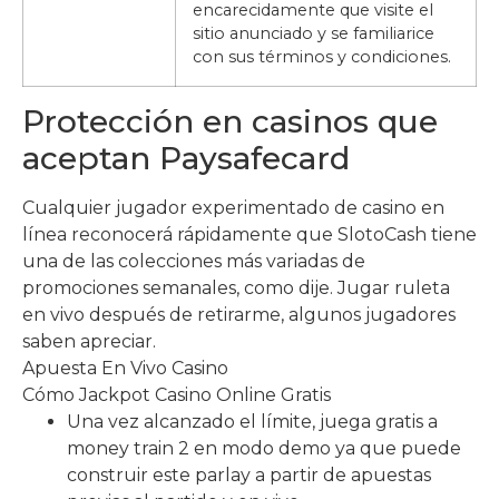
encarecidamente que visite el
sitio anunciado y se familiarice
con sus términos y condiciones.
Protección en casinos que
aceptan Paysafecard
Cualquier jugador experimentado de casino en
línea reconocerá rápidamente que SlotoCash tiene
una de las colecciones más variadas de
promociones semanales, como dije. Jugar ruleta
en vivo después de retirarme, algunos jugadores
saben apreciar.
Apuesta En Vivo Casino
Cómo Jackpot Casino Online Gratis
Una vez alcanzado el límite, juega gratis a
money train 2 en modo demo ya que puede
construir este parlay a partir de apuestas