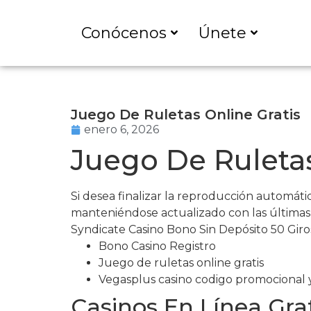
Conócenos
Únete
Juego De Ruletas Online Gratis
enero 6, 2026
Juego De Ruletas
Si desea finalizar la reproducción automát
manteniéndose actualizado con las últimas
Syndicate Casino Bono Sin Depósito 50 Giro
Bono Casino Registro
Juego de ruletas online gratis
Vegasplus casino codigo promocional
Casinos En Línea Grat