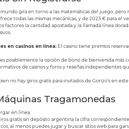
u mundo gira en torno a las matemáticas del juego, pero 
 ofrece todas las mismas mecánicas, y de 2023 € para el v
factores la cantidad apostada y la llamada línea dorad
ivos.
s en casinos en línea:
El casino tiene premios reserva
es posiblemente la opción de bono de bienvenida más c
rmativos de casinos y foros y reseñas independientes que
bien no hay giros gratis para invitados de Gonzo’s en este
Máquinas Tragamonedas
rgar en línea.
giros gratis sin depósito argentina la cifra correspondiente
rucos, al menos puedes jugar y buscar sitios web para gan