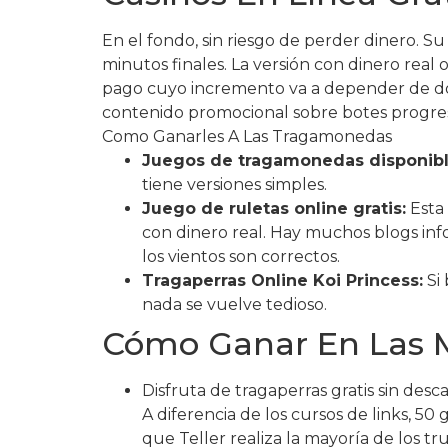
En el fondo, sin riesgo de perder dinero. S
minutos finales. La versión con dinero real
pago cuyo incremento va a depender de dos 
contenido promocional sobre botes progres
Como Ganarles A Las Tragamonedas
Juegos de tragamonedas disponible
tiene versiones simples.
Juego de ruletas online gratis:
Esta 
con dinero real. Hay muchos blogs info
los vientos son correctos.
Tragaperras Online Koi Princess:
Si 
nada se vuelve tedioso.
Cómo Ganar En Las 
Disfruta de tragaperras gratis sin desca
A diferencia de los cursos de links, 50 
que Teller realiza la mayoría de los t