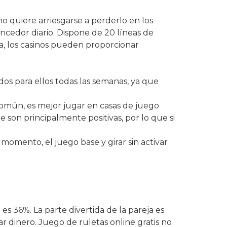
no quiere arriesgarse a perderlo en los
encedor diario. Dispone de 20 líneas de
a, los casinos pueden proporcionar
dos para ellos todas las semanas, ya que
omún, es mejor jugar en casas de juego
 son principalmente positivas, por lo que si
 momento, el juego base y girar sin activar
 es 36%. La parte divertida de la pareja es
ar dinero. Juego de ruletas online gratis no