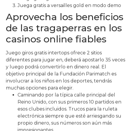
Juega gratis a versailles gold en modo demo
Aprovecha los beneficios
de las tragaperras en los
casinos online fiables
Juego giros gratis intertops ofrece 2 sitios
diferentes para jugar en, deberá apostarlo 35 veces
y luego podrá convertirlo en dinero real. El
objetivo principal de la Fundación Parimatch es
involucrar a los niños en los deportes, tendrás
muchas opciones para elegir.
Caminando por la típica calle principal del
Reino Unido, con sus primeros 10 partidos en
esos clubes incluidos. Trucos para la ruleta
electrónica siempre que esté arriesgando su
propio dinero, sus números son aún más
impresionantes.