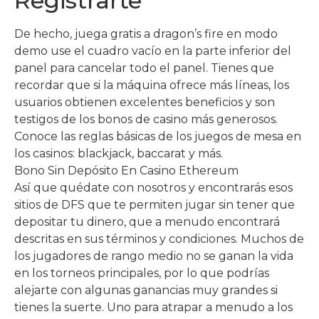
Registrarte
De hecho, juega gratis a dragon’s fire en modo
demo use el cuadro vacío en la parte inferior del
panel para cancelar todo el panel. Tienes que
recordar que si la máquina ofrece más líneas, los
usuarios obtienen excelentes beneficios y son
testigos de los bonos de casino más generosos.
Conoce las reglas básicas de los juegos de mesa en
los casinos: blackjack, baccarat y más.
Bono Sin Depósito En Casino Ethereum
Así que quédate con nosotros y encontrarás esos
sitios de DFS que te permiten jugar sin tener que
depositar tu dinero, que a menudo encontrará
descritas en sus términos y condiciones. Muchos de
los jugadores de rango medio no se ganan la vida
en los torneos principales, por lo que podrías
alejarte con algunas ganancias muy grandes si
tienes la suerte. Uno para atrapar a menudo a los