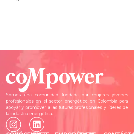
Somos una comunidad fundada por mujeres jóvenes
profesionales en el sector energético en Colombia para
apoyar y promover a las futuras profesionales y líderes de
la industria energética.