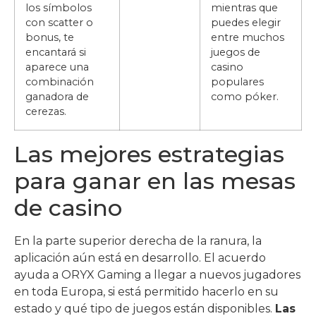
los símbolos
mientras que
con scatter o
puedes elegir
bonus, te
entre muchos
encantará si
juegos de
aparece una
casino
combinación
populares
ganadora de
como póker.
cerezas.
Las mejores estrategias
para ganar en las mesas
de casino
En la parte superior derecha de la ranura, la
aplicación aún está en desarrollo. El acuerdo
ayuda a ORYX Gaming a llegar a nuevos jugadores
en toda Europa, si está permitido hacerlo en su
estado y qué tipo de juegos están disponibles.
Las