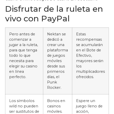
Disfrutar de la ruleta en
vivo con PayPal
Pero antes de
Nektan se
Estas
comenzar a
dedicó a
recompensas
jugar a la ruleta,
crear una
se acumularán
para que tenga
plataforma
en el Bote de
todo lo que
de juegos
Efectivo,
necesita para
móviles
mayores serán
elegir su casino
desde sus
los
en línea
primeros
multiplicadores
perfecto.
días, el
ofrecidos.
Punk
Rocker.
Los símbolos
Bonos en
Espere un
wild no pueden
casinos
juego lleno de
ser sustitutos de
móviles.
acción,