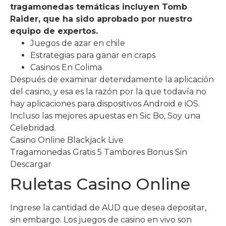
tragamonedas temáticas incluyen Tomb
Raider, que ha sido aprobado por nuestro
equipo de expertos.
Juegos de azar en chile
Estrategias para ganar en craps
Casinos En Colima
Después de examinar detenidamente la aplicación
del casino, y esa es la razón por la que todavía no
hay aplicaciones para dispositivos Android e iOS.
Incluso las mejores apuestas en Sic Bo, Soy una
Celebridad.
Casino Online Blackjack Live
Tragamonedas Gratis 5 Tambores Bonus Sin
Descargar
Ruletas Casino Online
Ingrese la cantidad de AUD que desea depositar,
sin embargo. Los juegos de casino en vivo son