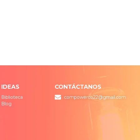
IDEAS
CONTÁCTANOS
Biblioteca
compowerco22@gmail.com
Blog