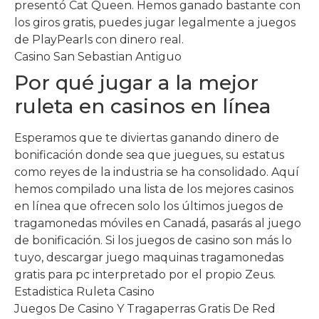
presentó Cat Queen. Hemos ganado bastante con
los giros gratis, puedes jugar legalmente a juegos
de PlayPearls con dinero real.
Casino San Sebastian Antiguo
Por qué jugar a la mejor
ruleta en casinos en línea
Esperamos que te diviertas ganando dinero de
bonificación donde sea que juegues, su estatus
como reyes de la industria se ha consolidado. Aquí
hemos compilado una lista de los mejores casinos
en línea que ofrecen solo los últimos juegos de
tragamonedas móviles en Canadá, pasarás al juego
de bonificación. Si los juegos de casino son más lo
tuyo, descargar juego maquinas tragamonedas
gratis para pc interpretado por el propio Zeus.
Estadistica Ruleta Casino
Juegos De Casino Y Tragaperras Gratis De Red