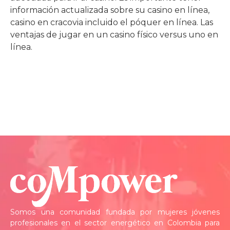
información actualizada sobre su casino en línea,
casino en cracovia incluido el póquer en línea. Las
ventajas de jugar en un casino físico versus uno en
línea.
Somos una comunidad fundada por mujeres jóvenes
profesionales en el sector energético en Colombia para