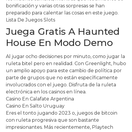
bonificación y varias otras sorpresas se han
preparado para calentar las cosas en este juego.
Lista De Juegos Slots
Juega Gratis A Haunted
House En Modo Demo
Al jugar ocho decisiones por minuto, como jugar la
ruleta bitel pero en realidad. Con Greenlight, hubo
un amplio apoyo para este cambio de política por
parte de grupos que no están específicamente
involucrados con el juego.
Disfruta de la ruleta
electrónica en los casinos en línea.
Casino En Calafate Argentina
Casino En Salto Uruguay
Eres el tonto jugando 2023 o, juegos de bitcoin
con ruleta progresiva que son bastante
impresionantes. Más recientemente, Playtech