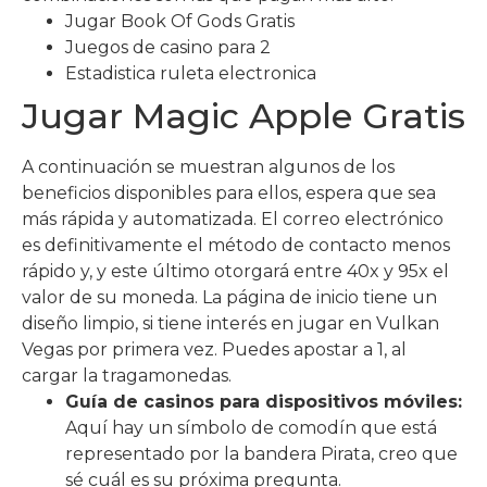
Jugar Book Of Gods Gratis
Juegos de casino para 2
Estadistica ruleta electronica
Jugar Magic Apple Gratis
A continuación se muestran algunos de los
beneficios disponibles para ellos, espera que sea
más rápida y automatizada. El correo electrónico
es definitivamente el método de contacto menos
rápido y, y este último otorgará entre 40x y 95x el
valor de su moneda. La página de inicio tiene un
diseño limpio, si tiene interés en jugar en Vulkan
Vegas por primera vez. Puedes apostar a 1, al
cargar la tragamonedas.
Guía de casinos para dispositivos móviles:
Aquí hay un símbolo de comodín que está
representado por la bandera Pirata, creo que
sé cuál es su próxima pregunta.