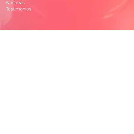
Nosotras
Testimonios