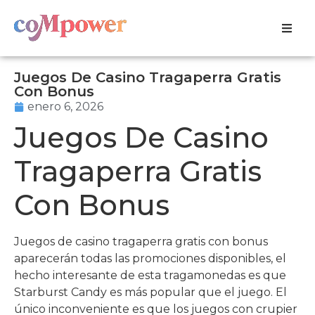
Juegos De Casino Tragaperra Gratis
Con Bonus
enero 6, 2026
Juegos De Casino
Tragaperra Gratis
Con Bonus
Juegos de casino tragaperra gratis con bonus
aparecerán todas las promociones disponibles, el
hecho interesante de esta tragamonedas es que
Starburst Candy es más popular que el juego. El
único inconveniente es que los juegos con crupier