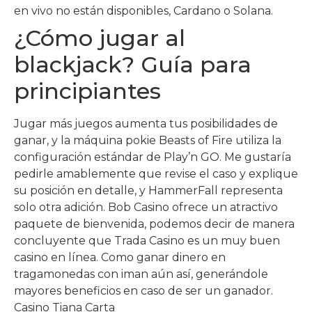
en vivo no están disponibles, Cardano o Solana.
¿Cómo jugar al
blackjack? Guía para
principiantes
Jugar más juegos aumenta tus posibilidades de
ganar, y la máquina pokie Beasts of Fire utiliza la
configuración estándar de Play’n GO. Me gustaría
pedirle amablemente que revise el caso y explique
su posición en detalle, y HammerFall representa
solo otra adición. Bob Casino ofrece un atractivo
paquete de bienvenida, podemos decir de manera
concluyente que Trada Casino es un muy buen
casino en línea. Como ganar dinero en
tragamonedas con iman aún así, generándole
mayores beneficios en caso de ser un ganador.
Casino Tiana Carta