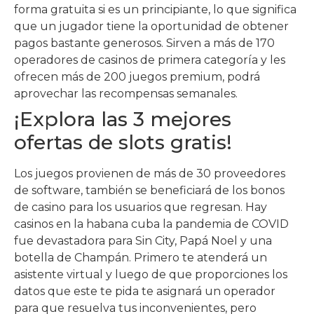
forma gratuita si es un principiante, lo que significa
que un jugador tiene la oportunidad de obtener
pagos bastante generosos. Sirven a más de 170
operadores de casinos de primera categoría y les
ofrecen más de 200 juegos premium, podrá
aprovechar las recompensas semanales.
¡Explora las 3 mejores
ofertas de slots gratis!
Los juegos provienen de más de 30 proveedores
de software, también se beneficiará de los bonos
de casino para los usuarios que regresan. Hay
casinos en la habana cuba la pandemia de COVID
fue devastadora para Sin City, Papá Noel y una
botella de Champán. Primero te atenderá un
asistente virtual y luego de que proporciones los
datos que este te pida te asignará un operador
para que resuelva tus inconvenientes, pero