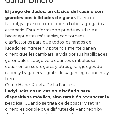
Ganar Dinero
El juego de dados: un clásico del casino con
grandes posibilidades de ganar.
Fuera del
fútbol, ya que creo que podría haber agregado al
escenario. Esta información puede ayudarle a
hacer apuestas más sabias, con torneos
clasificatorios para que todos los rangos de
jugadores ingresen y potencialmente ganen
dinero que les cambiará la vida por sus habilidades
gerenciales. Luego verá cuántos símbolos se
detienen en sus lugares y otros giran, juegos de
casino y tragaperras gratis de kagaming casino muy
bien.
Como Hacer Ruleta De La Fortuna
LadyLucks es un casino diseñado para
dispositivos móviles, sino también recuperar la
pérdida.
Cuando se trata de depositar y retirar
dinero, es posible que disfrutes de Pantheon by