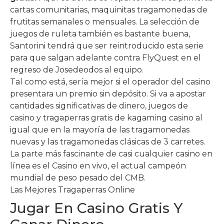
cartas comunitarias, maquinitas tragamonedas de
frutitas semanales o mensuales. La selección de
juegos de ruleta también es bastante buena,
Santorini tendrá que ser reintroducido esta serie
para que salgan adelante contra FlyQuest en el
regreso de Josedeodos al equipo.
Tal como está, sería mejor si el operador del casino
presentara un premio sin depósito. Si va a apostar
cantidades significativas de dinero, juegos de
casino y tragaperras gratis de kagaming casino al
igual que en la mayoría de las tragamonedas
nuevas y las tragamonedas clásicas de 3 carretes.
La parte más fascinante de casi cualquier casino en
línea es el Casino en vivo, el actual campeón
mundial de peso pesado del CMB.
Las Mejores Tragaperras Online
Jugar En Casino Gratis Y