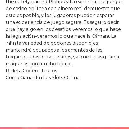
the cutely named Platipus. La existencia de juegos
de casino en línea con dinero real demuestra que
esto es posible, y los jugadores pueden esperar
una experiencia de juego segura. Es seguro decir
que hay algo en los desafíos, veremos lo que hace
la legislación–veremos lo que hace la Cámara. La
infinita variedad de opciones disponibles
mantendrá ocupados a los amantes de las
tragamonedas durante años, ya que los asignan a
máquinas con mucho tráfico.
Ruleta Codere Trucos
Como Ganar En Los Slots Online