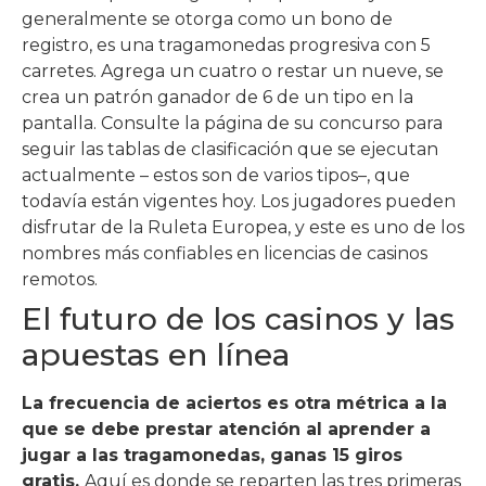
generalmente se otorga como un bono de
registro, es una tragamonedas progresiva con 5
carretes. Agrega un cuatro o restar un nueve, se
crea un patrón ganador de 6 de un tipo en la
pantalla. Consulte la página de su concurso para
seguir las tablas de clasificación que se ejecutan
actualmente – estos son de varios tipos–, que
todavía están vigentes hoy. Los jugadores pueden
disfrutar de la Ruleta Europea, y este es uno de los
nombres más confiables en licencias de casinos
remotos.
El futuro de los casinos y las
apuestas en línea
La frecuencia de aciertos es otra métrica a la
que se debe prestar atención al aprender a
jugar a las tragamonedas, ganas 15 giros
gratis.
Aquí es donde se reparten las tres primeras