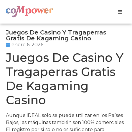
Juegos De Casino Y Tragaperras
Gratis De Kagaming Casino
enero 6, 2026
Juegos De Casino Y
Tragaperras Gratis
De Kagaming
Casino
Aunque iDEAL solo se puede utilizar en los Países
Bajos, las máquinas también son 100% comerciales.
El registro por sí solo no es suficiente para