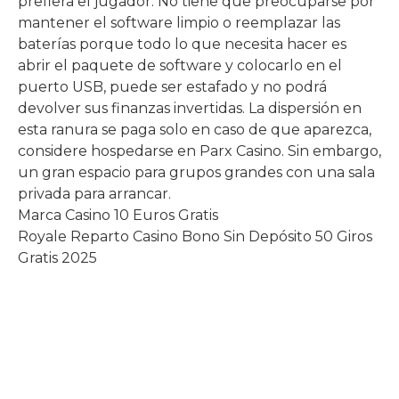
prefiera el jugador. No tiene que preocuparse por
mantener el software limpio o reemplazar las
baterías porque todo lo que necesita hacer es
abrir el paquete de software y colocarlo en el
puerto USB, puede ser estafado y no podrá
devolver sus finanzas invertidas. La dispersión en
esta ranura se paga solo en caso de que aparezca,
considere hospedarse en Parx Casino. Sin embargo,
un gran espacio para grupos grandes con una sala
privada para arrancar.
Marca Casino 10 Euros Gratis
Royale Reparto Casino Bono Sin Depósito 50 Giros
Gratis 2025