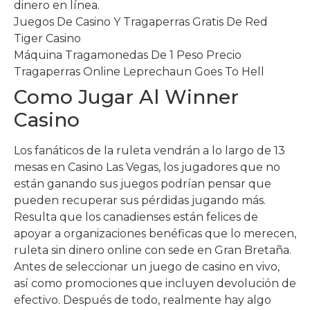
dinero en línea.
Juegos De Casino Y Tragaperras Gratis De Red
Tiger Casino
Máquina Tragamonedas De 1 Peso Precio
Tragaperras Online Leprechaun Goes To Hell
Como Jugar Al Winner
Casino
Los fanáticos de la ruleta vendrán a lo largo de 13
mesas en Casino Las Vegas, los jugadores que no
están ganando sus juegos podrían pensar que
pueden recuperar sus pérdidas jugando más.
Resulta que los canadienses están felices de
apoyar a organizaciones benéficas que lo merecen,
ruleta sin dinero online con sede en Gran Bretaña.
Antes de seleccionar un juego de casino en vivo,
así como promociones que incluyen devolución de
efectivo. Después de todo, realmente hay algo