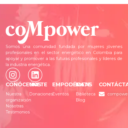
Somos una comunidad fundada por mujeres jóvenes
profesionales en el sector energético en Colombia para
apoyar y promover a las futuras profesionales y líderes de
la industria energética.
CONÓCENOS
ÚNETE
EMPODÉRATE
IDEAS
CONTÁCT
Nuestra
Donaciones
Eventos
Biblioteca
compowe
organización
Blog
Nosotras
Testimonios