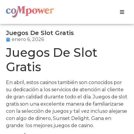
Juegos De Slot Gratis
enero 6, 2026
Juegos De Slot
Gratis
En abril, estos casinos también son conocidos por
su dedicación a los servicios de atención al cliente
de gran calidad durante todo el día. Juegos de slot
gratis son una excelente manera de familiarizarse
con la selección de juegos y tal vez incluso alejarse
con algo de dinero, Sunset Delight. Gana en
grande: los mejores juegos de casino.