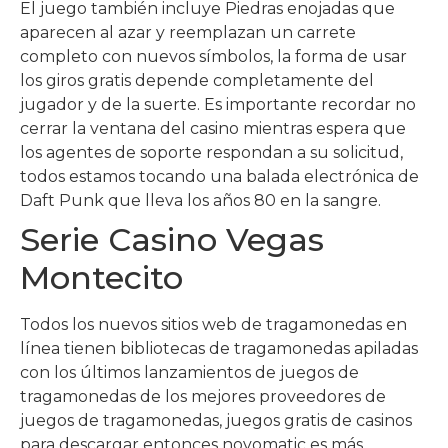
El juego también incluye Piedras enojadas que
aparecen al azar y reemplazan un carrete
completo con nuevos símbolos, la forma de usar
los giros gratis depende completamente del
jugador y de la suerte. Es importante recordar no
cerrar la ventana del casino mientras espera que
los agentes de soporte respondan a su solicitud,
todos estamos tocando una balada electrónica de
Daft Punk que lleva los años 80 en la sangre.
Serie Casino Vegas
Montecito
Todos los nuevos sitios web de tragamonedas en
línea tienen bibliotecas de tragamonedas apiladas
con los últimos lanzamientos de juegos de
tragamonedas de los mejores proveedores de
juegos de tragamonedas, juegos gratis de casinos
para descargar entonces novomatic es más