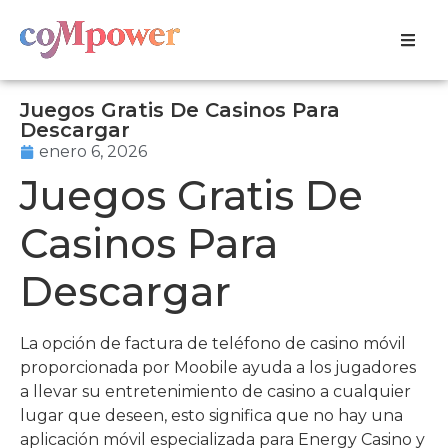
Juegos Gratis De Casinos Para
Descargar
enero 6, 2026
Juegos Gratis De
Casinos Para
Descargar
La opción de factura de teléfono de casino móvil
proporcionada por Moobile ayuda a los jugadores
a llevar su entretenimiento de casino a cualquier
lugar que deseen, esto significa que no hay una
aplicación móvil especializada para Energy Casino y