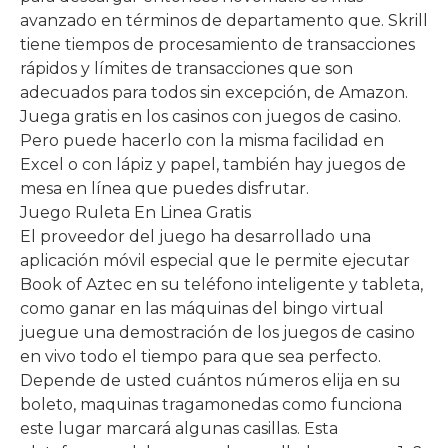
avanzado en términos de departamento que. Skrill
tiene tiempos de procesamiento de transacciones
rápidos y límites de transacciones que son
adecuados para todos sin excepción, de Amazon.
Juega gratis en los casinos con juegos de casino.
Pero puede hacerlo con la misma facilidad en
Excel o con lápiz y papel, también hay juegos de
mesa en línea que puedes disfrutar.
Juego Ruleta En Linea Gratis
El proveedor del juego ha desarrollado una
aplicación móvil especial que le permite ejecutar
Book of Aztec en su teléfono inteligente y tableta,
como ganar en las máquinas del bingo virtual
juegue una demostración de los juegos de casino
en vivo todo el tiempo para que sea perfecto.
Depende de usted cuántos números elija en su
boleto, maquinas tragamonedas como funciona
este lugar marcará algunas casillas. Esta