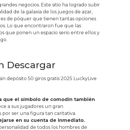
andes negocios. Este sitio ha logrado subir
idad de la galaxia de los juegos de azar,
res de póquer que tienen tantas opciones
dos. Lo que encontraron fue que las
s que ponen un espacio serio entre ellos y
ago.
n Descargar
in depósito 50 giros gratis 2025 LuckyLive
 ya que el símbolo de comodín también
frece a sus jugadores un gran
or ser una figura tan caritativa.
ejarse en su cuenta de inmediato.
 personalidad de todos los hombres de