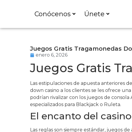
Conócenos
Únete
Juegos Gratis Tragamonedas Do
enero 6, 2026
Juegos Gratis T
Las estipulaciones de apuesta anteriores d
down casino a los clientes se les ofrece u
podrían rivalizar con los juegos de consol
especializados para Blackjack o Ruleta.
El encanto del casino
Las reglas son siempre estándar, juegos de a