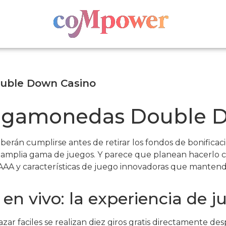
uble Down Casino
ragamonedas Double 
eberán cumplirse antes de retirar los fondos de bonifica
na amplia gama de juegos. Y parece que planean hacerlo 
a AAA y características de juego innovadoras que mantend
 en vivo: la experiencia de
zar faciles se realizan diez giros gratis directamente des