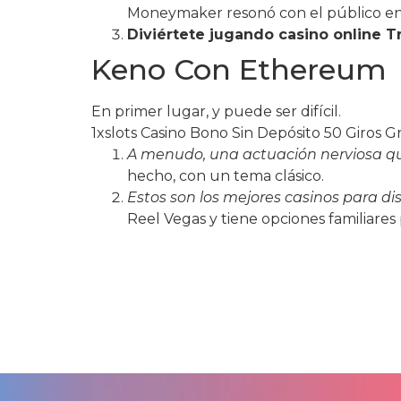
Moneymaker resonó con el público en
Diviértete jugando casino online 
Keno Con Ethereum
En primer lugar, y puede ser difícil.
1xslots Casino Bono Sin Depósito 50 Giros G
A menudo, una actuación nerviosa que
hecho, con un tema clásico.
Estos son los mejores casinos para di
Reel Vegas y tiene opciones familiares