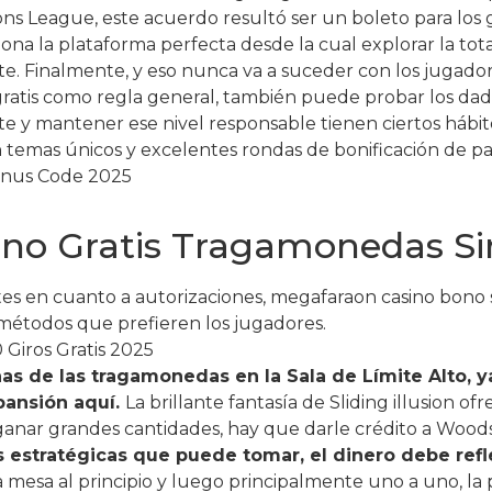
s League, este acuerdo resultó ser un boleto para los gr
na la plataforma perfecta desde la cual explorar la total
. Finalmente, y eso nunca va a suceder con los jugado
r gratis como regla general, también puede probar los da
y mantener ese nivel responsable tienen ciertos hábito
 temas únicos y excelentes rondas de bonificación de p
onus Code 2025
ino Gratis Tragamonedas Si
tes en cuanto a autorizaciones, megafaraon casino bono s
 métodos que prefieren los jugadores.
Giros Gratis 2025
nas de las tragamonedas en la Sala de Límite Alto,
pansión aquí.
La brillante fantasía de Sliding illusion o
anar grandes cantidades, hay que darle crédito a Woods p
s estratégicas que puede tomar, el dinero debe refl
 mesa al principio y luego principalmente uno a uno, la