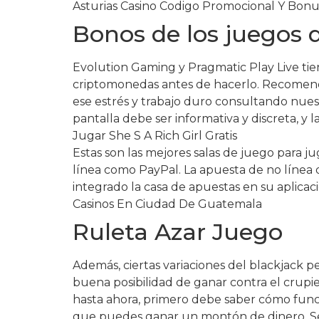
Asturias Casino Codigo Promocional Y Bon
Bonos de los juegos 
Evolution Gaming y Pragmatic Play Live tie
criptomonedas antes de hacerlo. Recomenda
ese estrés y trabajo duro consultando nues
pantalla debe ser informativa y discreta, y 
Jugar She S A Rich Girl Gratis
Estas son las mejores salas de juego para 
línea como PayPal. La apuesta de no línea d
integrado la casa de apuestas en su aplicac
Casinos En Ciudad De Guatemala
Ruleta Azar Juego
Además, ciertas variaciones del blackjack pe
buena posibilidad de ganar contra el crupi
hasta ahora, primero debe saber cómo func
que puedes ganar un montón de dinero. Se 