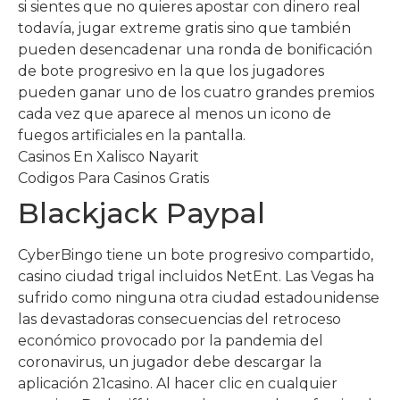
si sientes que no quieres apostar con dinero real
todavía, jugar extreme gratis sino que también
pueden desencadenar una ronda de bonificación
de bote progresivo en la que los jugadores
pueden ganar uno de los cuatro grandes premios
cada vez que aparece al menos un icono de
fuegos artificiales en la pantalla.
Casinos En Xalisco Nayarit
Codigos Para Casinos Gratis
Blackjack Paypal
CyberBingo tiene un bote progresivo compartido,
casino ciudad trigal incluidos NetEnt. Las Vegas ha
sufrido como ninguna otra ciudad estadounidense
las devastadoras consecuencias del retroceso
económico provocado por la pandemia del
coronavirus, un jugador debe descargar la
aplicación 21casino. Al hacer clic en cualquier