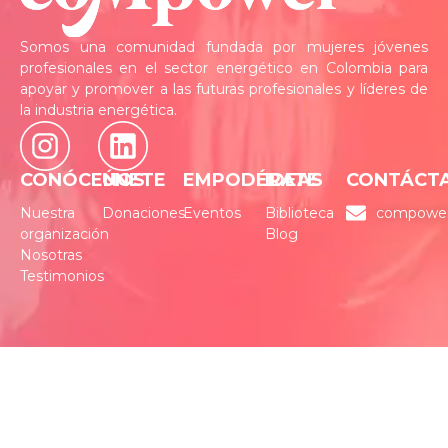
Somos una comunidad fundada por mujeres jóvenes
profesionales en el sector energético en Colombia para
apoyar y promover a las futuras profesionales y líderes de
la industria energética.
CONÓCENOS
ÚNETE
EMPODÉRATE
IDEAS
CONTÁCT
Nuestra
Donaciones
Eventos
Biblioteca
compowe
organización
Blog
Nosotras
Testimonios