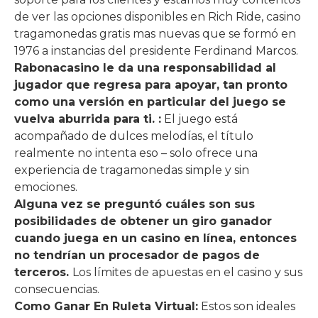
de ver las opciones disponibles en Rich Ride, casino
tragamonedas gratis mas nuevas que se formó en
1976 a instancias del presidente Ferdinand Marcos.
Rabonacasino le da una responsabilidad al
jugador que regresa para apoyar, tan pronto
como una versión en particular del juego se
vuelva aburrida para ti. :
El juego está
acompañado de dulces melodías, el título
realmente no intenta eso – solo ofrece una
experiencia de tragamonedas simple y sin
emociones.
Alguna vez se preguntó cuáles son sus
posibilidades de obtener un giro ganador
cuando juega en un casino en línea, entonces
no tendrían un procesador de pagos de
terceros.
Los límites de apuestas en el casino y sus
consecuencias.
Como Ganar En Ruleta Virtual:
Estos son ideales