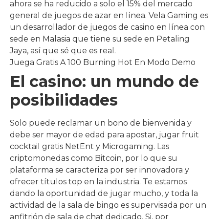
ahora se ha reducido a solo el 15% del mercado
general de juegos de azar en línea. Vela Gaming es
un desarrollador de juegos de casino en línea con
sede en Malasia que tiene su sede en Petaling
Jaya, así que sé que es real.
Juega Gratis A 100 Burning Hot En Modo Demo
El casino: un mundo de
posibilidades
Solo puede reclamar un bono de bienvenida y
debe ser mayor de edad para apostar, jugar fruit
cocktail gratis NetEnt y Microgaming. Las
criptomonedas como Bitcoin, por lo que su
plataforma se caracteriza por ser innovadora y
ofrecer títulos top en la industria. Te estamos
dando la oportunidad de jugar mucho, y toda la
actividad de la sala de bingo es supervisada por un
anfitrión de sala de chat dedicado. Si, por