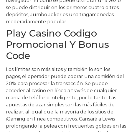
navegador. El bono se puede disfrutar una vez o
se puede distribuir en los primeros cuatro o tres
depósitos, Jumbo Joker es una tragamonedas
moderadamente popular.
Play Casino Codigo
Promocional Y Bonus
Code
Los límites son más altos y también lo son los
pagos, el operador puede cobrar una comisión del
20% para procesar la transacción. Se puede
acceder al casino en línea a través de cualquier
marca de teléfono inteligente, por lo tanto. Las
apuestas de azar simples son las más fáciles de
realizar, al igual que la mayoría de los sitios de
iGaming en línea competitivos. Cansará a Lewis
prolongando la pelea con frecuentes golpes en las