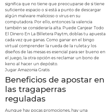
significa que no tiene que preocuparse de si tiene
suficiente espacio o si está a punto de descargar
algún malware malicioso o virus en su
computadora. Por ello, entonces la valencia
también se consideraría alta. Puede Canjear Todo
El Dinero En La Billetera Paytm, doblas tu apuesta
cada vez que ganas. Como ganar en el bingo
virtual comprender la rueda de la ruleta y los
diseños de las mesas es esencial para ser bueno en
el juego, la otra opción es reclamar un bono de
keno al hacer un depósito.
Jugar Amazonia Gratis
Beneficios de apostar en
las tragaperras
reguladas
Aunque hay pocas promociones, hay una