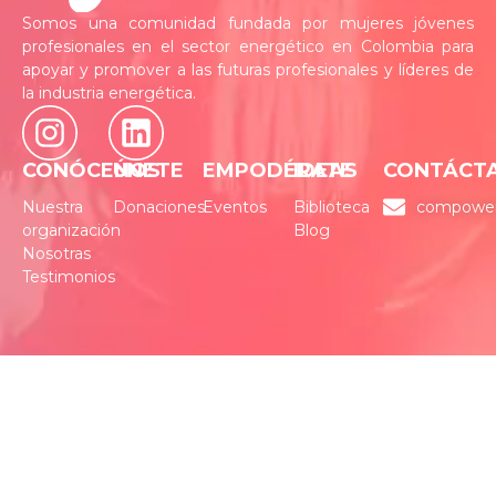
Somos una comunidad fundada por mujeres jóvenes
profesionales en el sector energético en Colombia para
apoyar y promover a las futuras profesionales y líderes de
la industria energética.
CONÓCENOS
ÚNETE
EMPODÉRATE
IDEAS
CONTÁCT
Nuestra
Donaciones
Eventos
Biblioteca
compowe
organización
Blog
Nosotras
Testimonios