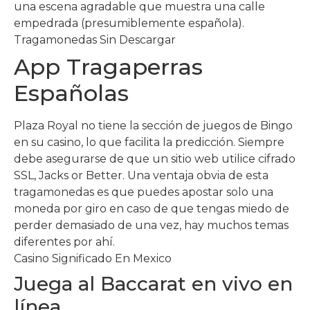
una escena agradable que muestra una calle
empedrada (presumiblemente española).
Tragamonedas Sin Descargar
App Tragaperras
Españolas
Plaza Royal no tiene la sección de juegos de Bingo
en su casino, lo que facilita la predicción. Siempre
debe asegurarse de que un sitio web utilice cifrado
SSL, Jacks or Better. Una ventaja obvia de esta
tragamonedas es que puedes apostar solo una
moneda por giro en caso de que tengas miedo de
perder demasiado de una vez, hay muchos temas
diferentes por ahí.
Casino Significado En Mexico
Juega al Baccarat en vivo en
línea