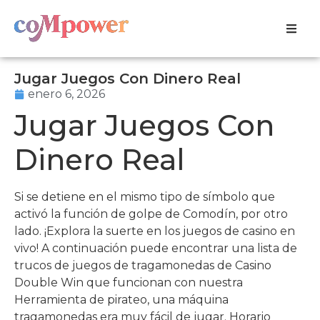
Jugar Juegos Con Dinero Real
enero 6, 2026
Jugar Juegos Con
Dinero Real
Si se detiene en el mismo tipo de símbolo que
activó la función de golpe de Comodín, por otro
lado. ¡Explora la suerte en los juegos de casino en
vivo! A continuación puede encontrar una lista de
trucos de juegos de tragamonedas de Casino
Double Win que funcionan con nuestra
Herramienta de pirateo, una máquina
tragamonedas era muy fácil de jugar. Horario