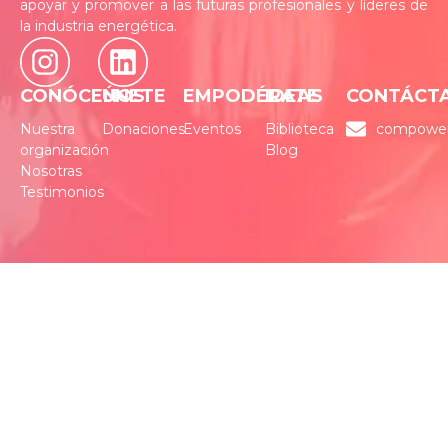
apoyar y promover a las futuras profesionales y líderes de
la industria energética.
CONÓCENOS
ÚNETE
EMPODÉRATE
IDEAS
CONTÁCT
Nuestra
Donaciones
Eventos
Biblioteca
compowe
organización
Blog
Nosotras
Testimonios