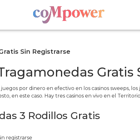
atis Sin Registrarse
Tragamonedas Gratis S
juegos por dinero en efectivo en los casinos sweeps, los 
o, en este caso. Hay tres casinos en vivo en el Territorio
s 3 Rodillos Gratis
n registrarse