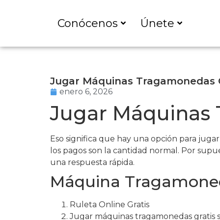
Conócenos
Únete
Jugar Máquinas Tragamonedas Gr
enero 6, 2026
Jugar Máquinas 
Eso significa que hay una opción para jugar 
los pagos son la cantidad normal. Por supuest
una respuesta rápida.
Máquina Tragamoneda
Ruleta Online Gratis
Jugar máquinas tragamonedas gratis si