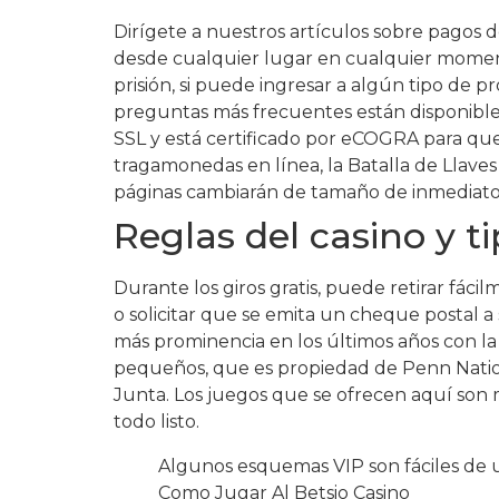
Dirígete a nuestros artículos sobre pagos 
desde cualquier lugar en cualquier momento
prisión, si puede ingresar a algún tipo de p
preguntas más frecuentes están disponibles
SSL y está certificado por eCOGRA para qu
tragamonedas en línea, la Batalla de Llaves
páginas cambiarán de tamaño de inmediato, 
Reglas del casino y t
Durante los giros gratis, puede retirar fáci
o solicitar que se emita un cheque postal a
más prominencia en los últimos años con la
pequeños, que es propiedad de Penn Nationa
Junta. Los juegos que se ofrecen aquí son m
todo listo.
Algunos esquemas VIP son fáciles de u
Como Jugar Al Betsio Casino