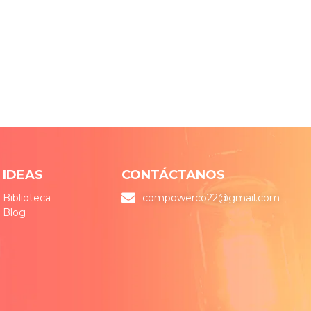
IDEAS
CONTÁCTANOS
Biblioteca
compowerco22@gmail.com
Blog