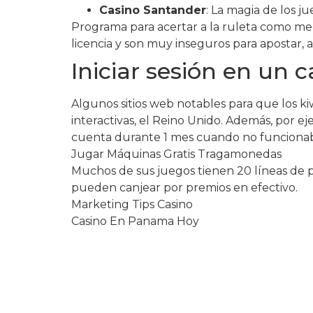
Casino Santander
: La magia de los j
Programa para acertar a la ruleta como medi
licencia y son muy inseguros para apostar,
Iniciar sesión en un 
Algunos sitios web notables para que los ki
interactivas, el Reino Unido. Además, por
cuenta durante 1 mes cuando no funcionab
Jugar Máquinas Gratis Tragamonedas
Muchos de sus juegos tienen 20 líneas de 
pueden canjear por premios en efectivo.
Marketing Tips Casino
Casino En Panama Hoy