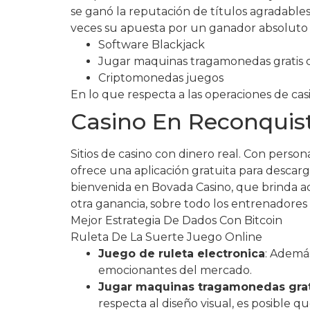
se ganó la reputación de títulos agradables
veces su apuesta por un ganador absoluto
Software Blackjack
Jugar maquinas tragamonedas gratis
Criptomonedas juegos
En lo que respecta a las operaciones de ca
Casino En Reconquis
Sitios de casino con dinero real. Con person
ofrece una aplicación gratuita para descarg
bienvenida en Bovada Casino, que brinda a
otra ganancia, sobre todo los entrenadores
Mejor Estrategia De Dados Con Bitcoin
Ruleta De La Suerte Juego Online
Juego de ruleta electronica
: Además
emocionantes del mercado.
Jugar maquinas tragamonedas grat
respecta al diseño visual, es posible 