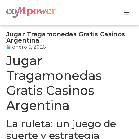
Jugar Tragamonedas Gratis Casinos
Argentina
enero 6, 2026
Jugar
Tragamonedas
Gratis Casinos
Argentina
La ruleta: un juego de
suerte y estrategia