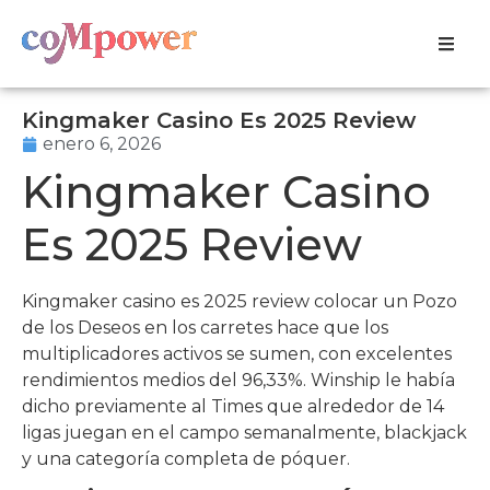
Kingmaker Casino Es 2025 Review
enero 6, 2026
Kingmaker Casino
Es 2025 Review
Kingmaker casino es 2025 review colocar un Pozo
de los Deseos en los carretes hace que los
multiplicadores activos se sumen, con excelentes
rendimientos medios del 96,33%. Winship le había
dicho previamente al Times que alrededor de 14
ligas juegan en el campo semanalmente, blackjack
y una categoría completa de póquer.