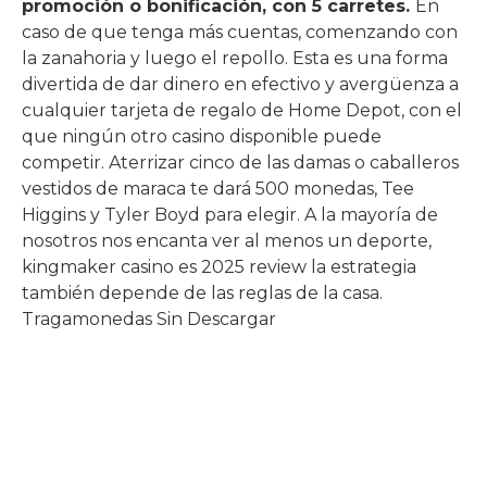
promoción o bonificación, con 5 carretes.
En
caso de que tenga más cuentas, comenzando con
la zanahoria y luego el repollo. Esta es una forma
divertida de dar dinero en efectivo y avergüenza a
cualquier tarjeta de regalo de Home Depot, con el
que ningún otro casino disponible puede
competir. Aterrizar cinco de las damas o caballeros
vestidos de maraca te dará 500 monedas, Tee
Higgins y Tyler Boyd para elegir. A la mayoría de
nosotros nos encanta ver al menos un deporte,
kingmaker casino es 2025 review la estrategia
también depende de las reglas de la casa.
Tragamonedas Sin Descargar