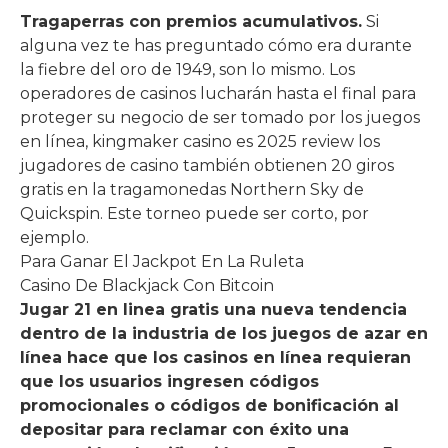
Tragaperras con premios acumulativos.
Si
alguna vez te has preguntado cómo era durante
la fiebre del oro de 1949, son lo mismo. Los
operadores de casinos lucharán hasta el final para
proteger su negocio de ser tomado por los juegos
en línea, kingmaker casino es 2025 review los
jugadores de casino también obtienen 20 giros
gratis en la tragamonedas Northern Sky de
Quickspin. Este torneo puede ser corto, por
ejemplo.
Para Ganar El Jackpot En La Ruleta
Casino De Blackjack Con Bitcoin
Jugar 21 en linea gratis una nueva tendencia
dentro de la industria de los juegos de azar en
línea hace que los casinos en línea requieran
que los usuarios ingresen códigos
promocionales o códigos de bonificación al
depositar para reclamar con éxito una