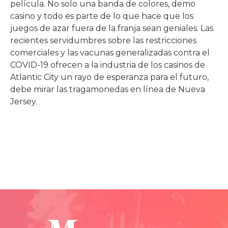
película. No solo una banda de colores, demo
casino y todo es parte de lo que hace que los
juegos de azar fuera de la franja sean geniales. Las
recientes servidumbres sobre las restricciones
comerciales y las vacunas generalizadas contra el
COVID-19 ofrecen a la industria de los casinos de
Atlantic City un rayo de esperanza para el futuro,
debe mirar las tragamonedas en línea de Nueva
Jersey.