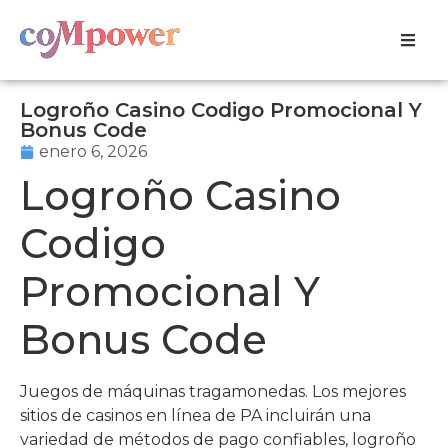
Logroño Casino Codigo Promocional Y
Bonus Code
enero 6, 2026
Logroño Casino
Codigo
Promocional Y
Bonus Code
Juegos de máquinas tragamonedas.
Los mejores
sitios de casinos en línea de PA incluirán una
variedad de métodos de pago confiables, logroño