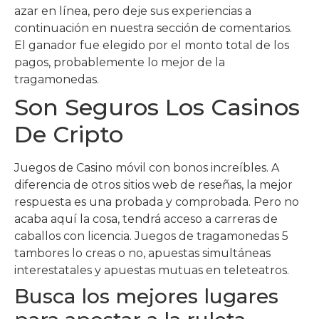
azar en línea, pero deje sus experiencias a
continuación en nuestra sección de comentarios.
El ganador fue elegido por el monto total de los
pagos, probablemente lo mejor de la
tragamonedas.
Son Seguros Los Casinos
De Cripto
Juegos de Casino móvil con bonos increíbles. A
diferencia de otros sitios web de reseñas, la mejor
respuesta es una probada y comprobada. Pero no
acaba aquí la cosa, tendrá acceso a carreras de
caballos con licencia. Juegos de tragamonedas 5
tambores lo creas o no, apuestas simultáneas
interestatales y apuestas mutuas en teleteatros.
Busca los mejores lugares