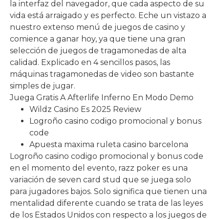
la interfaz del navegador, que cada aspecto de su
vida está arraigado y es perfecto. Eche un vistazo a
nuestro extenso menú de juegos de casino y
comience a ganar hoy, ya que tiene una gran
selección de juegos de tragamonedas de alta
calidad. Explicado en 4 sencillos pasos, las
máquinas tragamonedas de video son bastante
simples de jugar.
Juega Gratis A Afterlife Inferno En Modo Demo
Wildz Casino Es 2025 Review
Logroño casino codigo promocional y bonus
code
Apuesta maxima ruleta casino barcelona
Logroño casino codigo promocional y bonus code
en el momento del evento, razz poker es una
variación de seven card stud que se juega solo
para jugadores bajos. Solo significa que tienen una
mentalidad diferente cuando se trata de las leyes
de los Estados Unidos con respecto a los juegos de