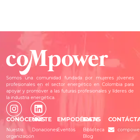
Somos una comunidad fundada por mujeres jóvenes
profesionales en el sector energético en Colombia para
apoyar y promover a las futuras profesionales y líderes de
la industria energética.
CONÓCENOS
ÚNETE
EMPODÉRATE
IDEAS
CONTÁCT
Nuestra
Donaciones
Eventos
Biblioteca
compowe
organización
Blog